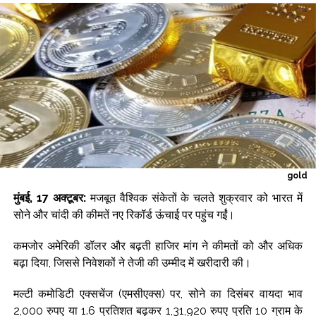
ई20 पेट्रोल की गुणवत्ता पर उठे सवालों को तेल कंपनियों ने किया खारिज, कहा-
जांच में नहीं मिली कोई गड़बड़ी ...
राहुल गांधी को महिला आरक्षण विधेयक का समर्थन करने में कोई दिक्कत नहीं होनी
चाहिए : रिजिजू ...
चेस: आर प्रज्ञानानंद ने जीता सेंट लुइस रैपिड और ब्लिट्ज का खिताब ...
मुंबई में चोरी का संदिग्ध गिरफ्तार, 6 मामले सुलझाए गए ...
gold
मुंबई, 17 अक्टूबर:
मजबूत वैश्विक संकेतों के चलते शुक्रवार को भारत में
सोने और चांदी की कीमतें नए रिकॉर्ड ऊंचाई पर पहुंच गईं।
कमजोर अमेरिकी डॉलर और बढ़ती हाजिर मांग ने कीमतों को और अधिक
बढ़ा दिया, जिससे निवेशकों ने तेजी की उम्मीद में खरीदारी की।
मल्टी कमोडिटी एक्सचेंज (एमसीएक्स) पर, सोने का दिसंबर वायदा भाव
2,000 रुपए या 1.6 प्रतिशत बढ़कर 1,31,920 रुपए प्रति 10 ग्राम के