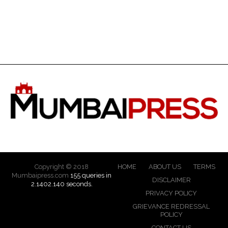
Copyright © 2018
HOME
ABOUT US
TERMS
Mumbaipress.com
155 queries in
DISCLAIMER
2.1402.140 seconds.
PRIVACY POLICY
GRIEVANCE REDRESSAL
POLICY
CONTACT US