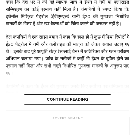
कहा कि देश भर में की गई व्यापक जांच में ईंधन में नमी या क्लोराइड
सम्मिश्रण का कोई प्रमाण नहीं मिला है। कंपनियों ने स्पष्ट किया कि
इथेनॉल मिश्रित पेट्रोल (ईबीएमएस) यानी ई20 की गुणवत्ता निर्धारित
मानकों के भीतर है और उपभोक्ताओं को चिंता करने की जरूरत नहीं है।
तेल कंपनियों ने एक साझा बयान में कहा कि हाल ही में कुछ मीडिया रिपोर्टों में
ई20 पेट्रोल में नमी और क्लोराइड की मात्रा को लेकर सवाल उठाए गए
थे। इसके बाद पूरे आपूर्ति तंत्र (सप्लाई चेन) में अतिरिक्त और गहन परीक्षण
अभियान चलाया गया। जांच के नतीजों में कहीं भी ईंधन के दूषित होने का
प्रमाण नहीं मिला और सभी नमूने निर्धारित गुणवत्ता मानकों के अनुरूप पाए
गए।
कंपनियों ने कहा कि ईंधन की गुणवत्ता उनके लिए सर्वोच्च प्राथमिकता का
विषय है। अगर किसी ऐसी समस्या की आशंका होती है जो वाहनों के प्रदर्शन
CONTINUE READING
या उपभोक्ताओं के भरोसे को प्रभावित कर सकती है, तो उसकी वैज्ञानिक
तरीके से जांच की जाती है और आवश्यक सुधारात्मक कदम तुरंत उठाए जाते
हैं।
ADVERTISEMENT
कंपनियों के अनुसार, सरकार ने पेट्रोल में मिलाए जाने वाले इथेनॉल के लिए