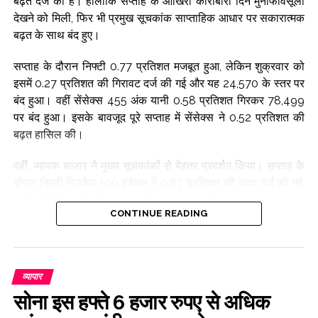
बढ़त दर्ज की है। हालांकि सप्ताह के आखिरी कारोबारी दिन मुनाफावसूली
देखने को मिली, फिर भी प्रमुख सूचकांक साप्ताहिक आधार पर सकारात्मक
बढ़त के साथ बंद हुए।
सप्ताह के दौरान निफ्टी 0.77 प्रतिशत मजबूत हुआ, लेकिन शुक्रवार को
इसमें 0.27 प्रतिशत की गिरावट दर्ज की गई और यह 24,570 के स्तर पर
बंद हुआ। वहीं सेंसेक्स 455 अंक यानी 0.58 प्रतिशत गिरकर 78,499
पर बंद हुआ। इसके बावजूद पूरे सप्ताह में सेंसेक्स ने 0.52 प्रतिशत की
बढ़त हासिल की।
वहीं, व्यापक बाजार ने मुख्य सूचकांकों से बेहतर प्रदर्शन किया। सप्ताह के
दौरान निफ्टी मिडकैप 100 इंडेक्स में 0.87 प्रतिशत की बढ़त दर्ज की गई,
जबकि निफ्टी स्मॉलकैप 100 इंडेक्स 2.73 प्रतिशत उछल गया। यह
CONTINUE READING
दर्शाता है कि निवेशकों का रुझान बड़े शेयरों के साथ-साथ मध्यम और छोटी
कंपनियों की ओर भी बढ़ रहा है।
बाजार विशेषज्ञों के अनुसार, स्मॉल-कैप शेयरों का प्रदर्शन सबसे बेहतर
व्यापार
रहा। मजबूत तिमाही नतीजों और कंपनियों से जुड़े सकारात्मक घटनाक्रमों
सोना इस हफ्ते 6 हजार रुपए से अधिक
के चलते निवेशकों का रुझान इस श्रेणी की कंपनियों की ओर बना रहा।
दूसरी ओर, पीएसयू बैंकिंग शेयरों में बेहतर बुनियादी स्थिति और मजबूत