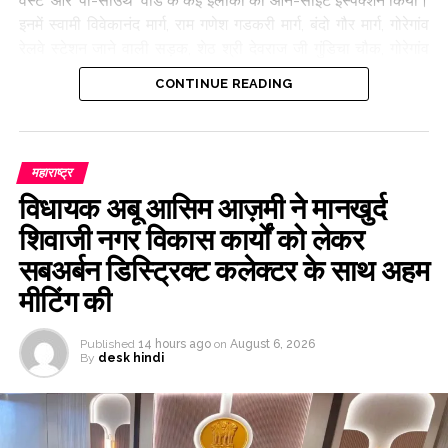
वेस्ट’ और ‘पी-साउथ’ वार्ड के कई इलाकों का ऑन-साइट इंस्पेक्शन किया।
इनमें स्वामी विवेकानंद मार्ग, राम गणेश गडकरी मार्ग, बंदो गौर मार्ग, गोरेगांव
रेलवे स्टेशन जाने वाली सड़क, शेठ श्री देवराज जी गुंडिचा चौक, गोरेगांव
स्टेशन के पास टमाटर स्ट्रीट और दूधसागर मार्ग शामिल हैं। इस इंस्पेक्शन
CONTINUE READING
विज़िट के दौरान, कमिश्नर अश्विनी भिड़े ने फुटपाथ से अतिक्रमण पूरी तरह
हटाने और लोगों के चलने के लिए उन्हें आसान बनाने के निर्देश दिए।
कमिश्नर भिड़े ने अतिक्रमण, रैंप, कमर्शियल स्ट्रक्चर और पैदल चलने वालों
के रास्ते में रुकावट डालने वाली दूसरी रुकावटों का इंस्पेक्शन किया।
महाराष्ट्र
उन्होंने संबंधित अधिकारियों को तुरंत एक्शन लेने का निर्देश दिया ताकि यह
विधायक अबू आसिम आज़मी ने मानखुर्द
पक्का हो सके कि उपलब्ध फुटपाथ की जगह पूरी तरह से पब्लिक इस्तेमाल
शिवाजी नगर विकास कार्यों को लेकर
के लिए खोल दी जाए। ‘के-वेस्ट’ वार्ड में, ‘पेडेस्ट्रियन फर्स्ट’ कैंपेन के तहत,
सबअर्बन डिस्ट्रिक्ट कलेक्टर के साथ अहम
पहले फेज़ में 320 केएम फुटपाथ से अतिक्रमण हटाने का मकसद है, ताकि
उन्हें लोगों के लिए आसान बनाया जा सके। इसके अलावा, के-वेस्ट वार्ड की
मीटिंग की
कुल 355 सड़कों में से 27 को इस पहल के लिए चुना गया है। इन सड़कों
पर 37.7 केएम तक फैले फुटपाथों को अतिक्रमण से मुक्त किया जा रहा है।
Published
14 hours ago
on
August 6, 2026
नगर निगम की लोगों से अपील
By
desk hindi
‘के-वेस्ट’ और ‘पी-साउथ’ वार्ड में, हाउसिंग सोसायटी या दुकान मालिकों ने
गाड़ियों के आने-जाने के लिए जो रैंप बनाए हैं, वे अक्सर पैदल चलने वालों के