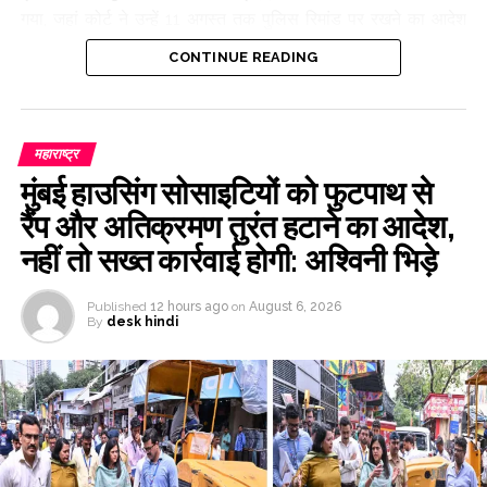
गया, जहां कोर्ट ने उन्हें 11 अगस्त तक पुलिस रिमांड पर रखने का आदेश
दिया है। यह कार्रवाई मुंबई पुलिस कमिश्नर देविन भारती के निर्देश पर की
CONTINUE READING
गई। जॉइंट पुलिस कमिश्नर क्राइम अनिल कंभारे, डीसीपी राज तिलक
रोशन ने जांच की है। आरोपी कई बैंक अकाउंट में पैसे जमा करके लोगों से
ठगी करते थे। यह जानकारी आज यहां मुंबई क्राइम के डीसीपी राज तिलक
रोशन ने दी। उन्होंने बताया कि पिछले 5 से 6 महीने में इस गैंग ने कई बैंक
महाराष्ट्र
अकाउंट में साइबर फ्रॉड के जरिए 500 करोड़ ट्रांसफर किए हैं, जबकि
मुंबई हाउसिंग सोसाइटियों को फुटपाथ से
उनके अकाउंट में 50 करोड़ से ज्यादा रकम मिली है, जिसे फ्रीज कर दिया
रैंप और अतिक्रमण तुरंत हटाने का आदेश,
गया है। उन्होंने बताया कि आरोपियों के बारे में मुंबई में हुई जांच में पता चला
नहीं तो सख्त कार्रवाई होगी: अश्विनी भिड़े
है कि उनके अकाउंट गोवा में भी हैं और गैंग गोवा से ही ऑपरेट करता है। यह
गैंग गोवा में बिज के पास एक विला से ऑपरेट करता था। यहां से 12
आरोपियों को गिरफ्तार किया गया है।
Published
12 hours ago
on
August 6, 2026
By
desk hindi
Post Views:
65,287