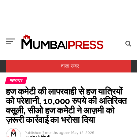
ताज़ा खबर
महाराष्ट्र
‘वह मुझे कभी बेटी तो कभी छोटी बहन की तरह मानते थे’, प्रदीप रावत को याद कर
हज कमेटी की लापरवाही से हज यात्रियों
स्मृति खन्ना हुईं भावुक ...
को परेशानी, 10,000 रुपये की अतिरिक्त
मानखुर्द: शिवाजी नगर में इस्तेमाल न होने वाले टॉयलेट और वहां एक फ्री दवा की
वसूली, सीओ हज कमेटी ने आज़मी को
दुकान, महिलाओं के लिए जिम और किंडरगार्ट� ...
ज़रूरी कार्रवाई का भरोसा दिया
राजपाल यादव की मुश्किलें बढ़ीं, 16 करोड़ के कर्ज की वसूली के लिए बैंक ने
संपत्तियों पर चिपकाया नोटिस ...
Published
3 months ago
on
May 12, 2026