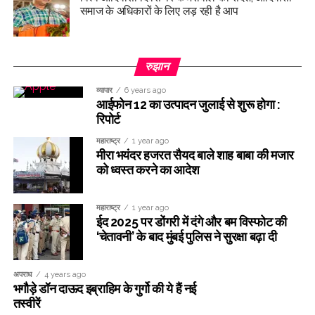
समाज के अधिकारों के लिए लड़ रही है आप
रुझान
व्यापार
6 years ago
आईफोन 12 का उत्पादन जुलाई से शुरू होगा :
रिपोर्ट
महाराष्ट्र
1 year ago
मीरा भयंदर हजरत सैयद बाले शाह बाबा की मजार
को ध्वस्त करने का आदेश
महाराष्ट्र
1 year ago
ईद 2025 पर डोंगरी में दंगे और बम विस्फोट की
‘चेतावनी’ के बाद मुंबई पुलिस ने सुरक्षा बढ़ा दी
अपराध
4 years ago
भगौड़े डॉन दाऊद इब्राहिम के गुर्गो की ये हैं नई
तस्वीरें