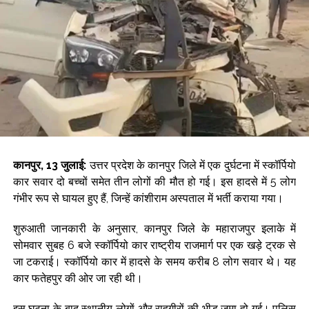
इस बीच, दक्षिणी वियतनाम के एन जियांग प्रांत की पुलिस ने रविवार को
नौका हादसे से जुड़े कथित कानूनी उल्लंघनों के आरोप में एक स्थानीय
व्यक्ति को हिरासत में लेकर उसके खिलाफ आपराधिक मामला दर्ज किया है।
गिरफ्तार व्यक्ति की पहचान 57 वर्षीय नौका चालक गुयेन होंग हाई के रूप में
हुई है। वह एन जियांग प्रांत के सोन कियेन कम्यून के थुआन तिएन गांव का
निवासी है और फिलहाल फु क्वोक विशेष क्षेत्र में रह रहा था।
प्रारंभिक रिपोर्ट्स के अनुसार, नौका में करीब 32 भारतीय पर्यटक सवार
कानपुर, 13 जुलाई:
उत्तर प्रदेश के कानपुर जिले में एक दुर्घटना में स्कॉर्पियो
थे। इनमें 17 तमिलनाडु से थे, जबकि अन्य पर्यटक आंध्र प्रदेश, तेलंगाना
कार सवार दो बच्चों समेत तीन लोगों की मौत हो गई। इस हादसे में 5 लोग
और केरल के रहने वाले थे।
गंभीर रूप से घायल हुए हैं, जिन्हें कांशीराम अस्पताल में भर्ती कराया गया।
बताया गया कि नौका दक्षिणी वियतनाम के लोकप्रिय पर्यटन स्थल फु क्वोक
शुरुआती जानकारी के अनुसार, कानपुर जिले के महाराजपुर इलाके में
द्वीप के दक्षिणी समुद्री क्षेत्र में यात्रा के दौरान पलट गई।
सोमवार सुबह 6 बजे स्कॉर्पियो कार राष्ट्रीय राजमार्ग पर एक खड़े ट्रक से
जा टकराई। स्कॉर्पियो कार में हादसे के समय करीब 8 लोग सवार थे। यह
हादसे के तुरंत बाद बचाव दल, स्थानीय लोग और आपातकालीन सेवाओं की
कार फतेहपुर की ओर जा रही थी।
टीमें मौके पर पहुंचीं और बड़े पैमाने पर राहत एवं बचाव अभियान शुरू किया।
कई यात्रियों को समुद्र से सुरक्षित बाहर निकाला गया, जबकि बेहोश मिले
इस घटना के बाद स्थानीय लोगों और राहगीरों की भीड़ जमा हो गई। पुलिस