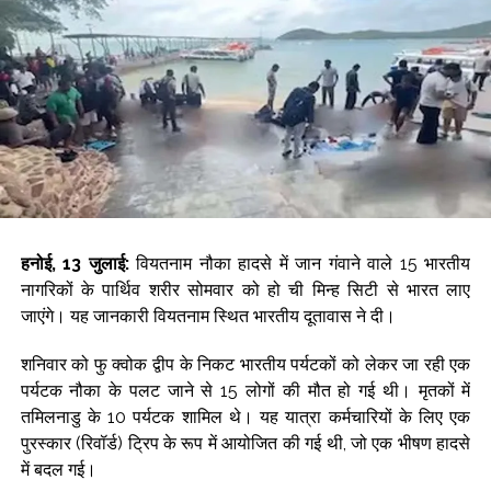
अभी नहीं हो पाई है।
हादसे के बाद जम्मू-श्रीनगर नेशनल हाईवे पर ट्रैफिक कुछ देर के लिए
प्रभावित हुआ। पुलिस ने मामले का संज्ञान लिया है और आगे की जांच चल
रही है।
3 जुलाई को शुरू हुई श्री अमरनाथ यात्रा 57 दिनों के बाद 28 अगस्त को
श्रावण पूर्णिमा और रक्षाबंधन के त्योहारों के साथ संपन्न होगी। इस साल की
यात्रा शुरू होने के बाद से, कश्मीर हिमालय में समुद्र तल से 3,880 मीटर
की ऊंचाई पर स्थित पवित्र गुफा मंदिर में 2.45 लाख से अधिक
तीर्थयात्रियों ने दर्शन किए हैं।
हनोई, 13 जुलाई:
वियतनाम नौका हादसे में जान गंवाने वाले 15 भारतीय
नागरिकों के पार्थिव शरीर सोमवार को हो ची मिन्ह सिटी से भारत लाए
Post Views:
69,936
जाएंगे। यह जानकारी वियतनाम स्थित भारतीय दूतावास ने दी।
शनिवार को फु क्वोक द्वीप के निकट भारतीय पर्यटकों को लेकर जा रही एक
पर्यटक नौका के पलट जाने से 15 लोगों की मौत हो गई थी। मृतकों में
तमिलनाडु के 10 पर्यटक शामिल थे। यह यात्रा कर्मचारियों के लिए एक
पुरस्कार (रिवॉर्ड) ट्रिप के रूप में आयोजित की गई थी, जो एक भीषण हादसे
में बदल गई।