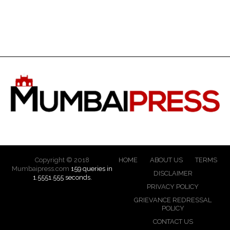
Copyright © 2018
HOME
ABOUT US
TERMS
Mumbaipress.com
159 queries in
DISCLAIMER
1.5551.555 seconds.
PRIVACY POLICY
GRIEVANCE REDRESSAL
POLICY
CONTACT US