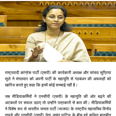
सोने और चांदी में उछाल, करीब 1.1 प्रतिशत तक बढ़े दाम ...
राजपाल यादव की मुश्किलें बढ़ीं, 16 करोड़ के कर्ज की वसूली के लिए बैंक ने
संपत्तियों पर चिपकाया नोटिस ...
लगातार दूसरे दिन हरे निशान में बंद हुआ बाजार, सेंसेक्स में 374 अंकों की बढ़त ...
मैच से पहले कैसे वजन को नियंत्रित रखते हैं मुक्केबाज? प्रीति पवार ने समझाई
पूरी प्रकिया ...
राष्ट्रवादी कांग्रेस पार्टी (एसपी) की कार्यकारी अध्यक्ष और सांसद सुप्रिया
सुले ने मंगलवार को अपनी पार्टी के महायुति से गठबंधन की अफवाहों को
खारिज करते हुए कहा कि इनमें कोई सच्चाई नहीं है।
जब मीडियाकर्मियों ने एनसीपी (एसपी) के महायुति की ओर बढ़ने की
अटकलों पर सवाल उठाए तो उन्होंने पत्रकारों से बात की। मीडियाकर्मियों
ने विशेष रूप से भारतीय जनता पार्टी (भाजपा) के राष्ट्रीय महासचिव विनोद
तावड़े और एनसीपी (एसपी) नेता जयंत पाटिल के बीच हुई कथित बातचीत