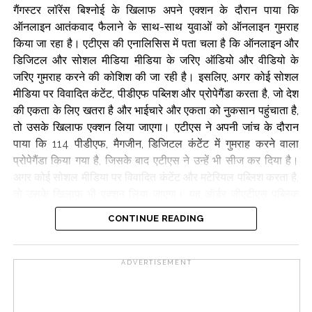
गैंगस्टर लॉरेंस बिश्नोई के खिलाफ अपने एक्शन के दौरान पाया कि
ऑनलाइन आतंकवाद फैलाने के साथ-साथ युवाओं को ऑनलाइन गुमराह
किया जा रहा है। एटीएस की एनालिसिस में पता चला है कि ऑनलाइन और
डिजिटल और सोशल मीडिया मीडिया के जरिए ऑडियो और वीडियो के
जरिए गुमराह करने की कोशिश की जा रही है। इसलिए, अगर कोई सोशल
मीडिया पर विवादित कंटेंट, पीडीएफ पब्लिश और प्रोपेगैंडा करता है, जो देश
की एकता के लिए खतरा है और भाईचारे और एकता को नुकसान पहुंचाता है,
तो उसके खिलाफ एक्शन लिया जाएगा। एटीएस ने अपनी जांच के दौरान
पाया कि 114 पीडीएफ, मैगजीन, डिजिटल कंटेंट में गुमराह करने वाला
प्रोपेगैंडा किया गया है, जिसके बाद एटीएस ने उन्हें भी सीज कर दिया है।
अगर कोई सोशल मीडिया पर विवादित कंटेंट और मटेरियल पब्लिश करता है,
तो उसके खिलाफ भी एक्शन लिया जाएगा। यह ऑर्डर जीएटीएस पब्लिक
सेफ्टी एक्ट 2023 के तहत जारी किया गया है। यह ऑर्डर 6 अगस्त से लागू
CONTINUE READING
हो गया है। अगर कोई इसका उल्लंघन करता है, तो उसके खिलाफ एक्शन
लिया जाएगा। महाराष्ट्र एटीएस ने लोगों से अपील की है कि वे सोशल
मीडिया पर आतंकवाद को बढ़ावा देने वाले गुमराह करने वाले और प्रोपेगैंडा
ADVERTISEMENT
वीडियो और दूसरे कंटेंट और चीज़ों से दूर रहें, नहीं तो उनके खिलाफ
कार्रवाई हो सकती है। एटीएस चीफ नोएल बजाज ने लोगों से सोशल मीडिया
का गलत इस्तेमाल न करने की अपील की है। इसके साथ ही एटीएस ने