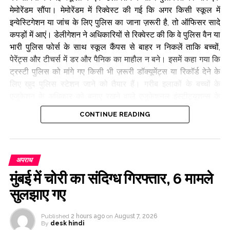
मेमोरेंडम सौंपा। मेमोरेंडम में रिक्वेस्ट की गई कि अगर किसी स्कूल में
इन्वेस्टिगेशन या जांच के लिए पुलिस का जाना ज़रूरी है, तो ऑफिसर सादे
कपड़ों में आएं। डेलीगेशन ने अधिकारियों से रिक्वेस्ट की कि वे पुलिस वैन या
भारी पुलिस फोर्स के साथ स्कूल कैंपस से बाहर न निकलें ताकि बच्चों,
पेरेंट्स और टीचर्स में डर और पैनिक का माहौल न बने। इसमें कहा गया कि
ट्रस्टी पुलिस को मांगे गए किसी भी ज़रूरी डॉक्यूमेंट्स या रिकॉर्ड देने के
लिए खुद पुलिस स्टेशन जाने को तैयार हैं। गरीब इलाकों के बच्चों के
एजुकेशन के अधिकार को बनाए रखने वाले एजुकेशनल इंस्टीट्यूशन्स के
प्रति पुलिस का रवैया सेंसिटिव, कोऑपरेटिव और रिस्पेक्टफुल होना
CONTINUE READING
चाहिए। इस मौके पर बोलते हुए, अबू आसिम आज़मी ने ज़ोर देकर कहा कि
पढ़ाई का माहौल हर समय सुरक्षित, बिना भेदभाव वाला और डर से मुक्त रहना
चाहिए। उन्होंने ज़ोर देकर कहा कि पिछड़े इलाकों के बच्चों का भविष्य किसी
भी नफ़रत भरे एजेंडे या बेबुनियाद सज़ा देने वाली कार्रवाई के लिए कुर्बान नहीं
अपराध
किया जाना चाहिए।
मुंबई में चोरी का संदिग्ध गिरफ्तार, 6 मामले
सुलझाए गए
Post Views:
56,534
Published
2 hours ago
on
August 7, 2026
By
desk hindi