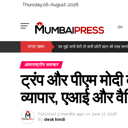
Thursday,06-August-2026
होम
ताज़ा खबर
‘वह मुझे कभी बेटी तो कभी छोटी बहन की तरह मानते थ
मानखुर्द: शिवाजी नगर में इस्तेमाल न होने वाले ट
राजपाल यादव की मुश्किलें बढ़ीं, 16 करोड़ के कर्ज क
अंतरराष्ट्रीय समाचार
लगातार दूसरे दिन हरे निशान में बंद हुआ बाजार, सेंसे
ट्रंप और पीएम मोदी क
मैच से पहले कैसे वजन को नियंत्रित रखते हैं मुक्के
सोने में बड़ी तेजी, वायदा में दाम 1.49 लाख के पार ..
व्यापार, एआई और वैश
मेटा के एआई मॉडल ने साइबर सिक्योरिटी टेस्ट के द
सुषमा स्वराज की पुण्यतिथि पर बंसुरी स्वराज ने ल
Published
2 months ago
on
June 17, 2026
By
desk hindi