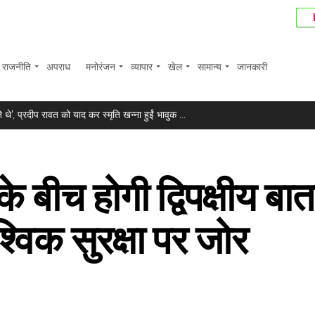
राजनीति
अपराध
मनोरंजन
व्यापार
खेल
सामान्य
जानकारी
े’, प्रदीप रावत को याद कर स्मृति खन्ना हुईं भावुक ...
ॉयलेट और वहां एक फ्री दवा की दुकान, महिलाओं के लिए जिम और किंडरगार्ट� ...
ी वसूली के लिए बैंक ने संपत्तियों पर चिपकाया नोटिस ...
क्स में 374 अंकों की बढ़त ...
े बीच होगी द्विपक्षीय बा
बाज? प्रीति पवार ने समझाई पूरी प्रकिया ...
.
्विक सुरक्षा पर जोर
ौरान बाहरी सिस्टम को किया हैक ...
िखा, “समय आगे बढ़ता रहता है पर कुछ खालीपन कभी नहीं भरता” ...