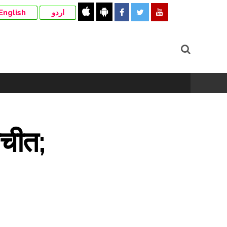
English
اردو
तचीत;