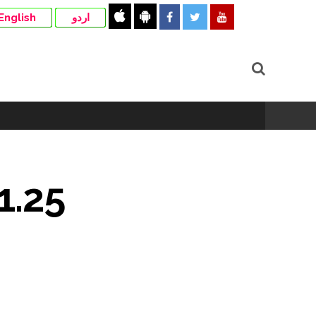
English
اردو
11.25