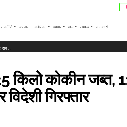
राजनीति
अपराध
मनोरंजन
व्यापार
खेल
सामान्य
जानकारी
त घटकर 44 करोड़ रुपए रहा; शेयर करीब 6 प्रतिशत फिसले ...
 दाम ...
ीजों से घरेलू बाजार ने दर्ज की लगातार दूसरी हफ्ते बढ़त, निवेशकों � ...
ांदी 2.3 लाख के पार ...
2.25 किलो कोकीन जब्त, 
ियों ने किया खारिज, कहा- जांच में नहीं मिली कोई गड़बड़ी ...
े में कोई दिक्कत नहीं होनी चाहिए : रिजिजू ...
 विदेशी गिरफ्तार
ब्लिट्ज का खिताब ...
ए ...