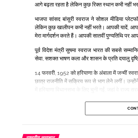
आगे बढ़ता रहता है लेकिन कुछ रिक्त स्थान कभी नहीं भ
भाजपा सांसद बांसुरी स्वराज ने सोशल मीडिया प्लेटफॉ
लेकिन कुछ खालीपन कभी नहीं भरते। आपकी यादें, आपकी श
मेरा मार्गदर्शन करते हैं। आपकी सातवीं पुण्यतिथि पर 
पूर्व विदेश मंत्री सुषमा स्वराज भारत की सबसे सम्मानि
सेवा, सशक्त भाषण कला और शासन के प्रति दयालु दृष्
14 फरवरी, 1952 को हरियाणा के अंबाला में जन्मीं स्वर
छात्र राजनीति में सक्रिय रूप से भाग लेने लगीं। उन
में हरियाणा विधानसभा के लिए चुनी गईं, जहां वे राज्य सरक
उन्होंने 1984 में भारतीय जनता पार्टी (भाजपा) ज्वाइन कि
CONT
और संसदीय पदों पर आसीन हुईं। अपने करियर के दौरान,
किया और सूचना एवं प्रसारण, स्वास्थ्य एवं परिवार कल्
1998 में, स्वराज ने दिल्ली की पहली महिला मुख्यमंत्र
राष्ट्रीय समाचार