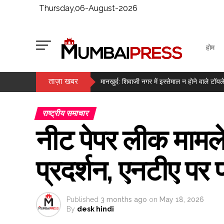
Thursday,06-August-2026
होम
ताज़ा खबर
‘वह मुझे कभी बेटी तो कभी छोटी बहन की तरह मानते थ
मानखुर्द: शिवाजी नगर में इस्तेमाल न होने वाले ट
राजपाल यादव की मुश्किलें बढ़ीं, 16 करोड़ के कर्ज क
राष्ट्रीय समाचार
लगातार दूसरे दिन हरे निशान में बंद हुआ बाजार, सेंसे
नीट पेपर लीक माम
मैच से पहले कैसे वजन को नियंत्रित रखते हैं मुक्के
सोने में बड़ी तेजी, वायदा में दाम 1.49 लाख के पार ..
प्रदर्शन, एनटीए पर प
मेटा के एआई मॉडल ने साइबर सिक्योरिटी टेस्ट के द
सुषमा स्वराज की पुण्यतिथि पर बंसुरी स्वराज ने ल
Published
3 months ago
on
May 18, 2026
By
desk hindi