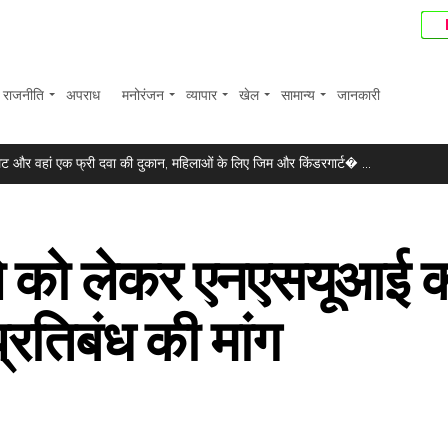
राजनीति
अपराध
मनोरंजन
व्यापार
खेल
सामान्य
जानकारी
े’, प्रदीप रावत को याद कर स्मृति खन्ना हुईं भावुक ...
ॉयलेट और वहां एक फ्री दवा की दुकान, महिलाओं के लिए जिम और किंडरगार्ट� ...
ी वसूली के लिए बैंक ने संपत्तियों पर चिपकाया नोटिस ...
क्स में 374 अंकों की बढ़त ...
ले को लेकर एनएसयूआई 
बाज? प्रीति पवार ने समझाई पूरी प्रकिया ...
.
्रतिबंध की मांग
ौरान बाहरी सिस्टम को किया हैक ...
िखा, “समय आगे बढ़ता रहता है पर कुछ खालीपन कभी नहीं भरता” ...