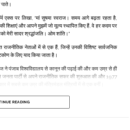
र पाते।
र्म एक्स पर लिखा, “मां सुषमा स्वराज। समय आगे बढ़ता रहता है,
िक्षाएं और आपने मुझमें जो मूल्य स्थापित किए हैं, वे हर कदम पर
आपको मेरी सादर श्रद्धांजलि। ओम शांति।”
त राजनीतिक नेताओं में से एक हैं, जिन्हें उनकी विशिष्ट सार्वजनिक
टिकोण के लिए याद किया जाता है।
ाज ने पंजाब विश्वविद्यालय से कानून की पढ़ाई की और कम उम्र से ही
्होंने जनता पार्टी से अपने राजनीतिक सफर की शुरुआत की और 1977
ार में सबसे कम उम्र की मंत्रिमंडल मंत्रियों में से एक बनीं।
या और धीरे-धीरे पार्टी में आगे बढ़ते हुए कई महत्वपूर्ण संगठनात्मक
INUE READING
 उन्होंने लोकसभा और राज्यसभा दोनों की सदस्य के रूप में कार्य
याण और संसदीय कार्य सहित कई महत्वपूर्ण मंत्री पद संभाले थे।
ी बनकर इतिहास रच दिया, हालांकि उनका कार्यकाल संक्षिप्त ही रहा।