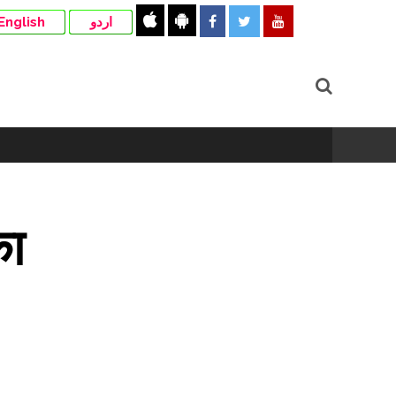
English
اردو
का