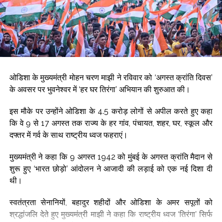
गौर करने वाली बात यह है कि जब से बंगाल में सत्ता परिवर्तन हुआ है, तब से
टीएमसी नेताओं को निशान बनाया जा रहा है। टीएमसी सांसदों और
विधायकों के बाद अब टीएमसी प्रमुख को निशाना बनाया गया है, जिस दौरान
यह हमला हुआ, ममता बनर्जी के साथ पार्टी के अन्य सांसद भी मौजूद थे।
Post Views:
65,228
ओडिशा के मुख्यमंत्री मोहन चरण माझी ने रविवार को ‘अगस्त क्रांति दिवस’
के अवसर पर भुवनेश्वर में ‘हर घर तिरंगा’ अभियान की शुरुआत की।
इस मौके पर उन्होंने ओडिशा के 4.5 करोड़ लोगों से अपील करते हुए कहा
कि वे 9 से 17 अगस्त तक राज्य के हर गांव, पंचायत, शहर, घर, स्कूल और
दफ्तर में गर्व के साथ राष्ट्रीय ध्वज फहराएं।
मुख्यमंत्री ने कहा कि 9 अगस्त 1942 को मुंबई के अगस्त क्रांति मैदान से
शुरू हुए ‘भारत छोड़ो’ आंदोलन ने आजादी की लड़ाई को एक नई दिशा दी
थी।
स्वतंत्रता सेनानियों, बहादुर शहीदों और ओडिशा के अमर सपूतों को
श्रद्धांजलि देते हुए मुख्यमंत्री माझी ने कहा कि राष्ट्रीय ध्वज ‘तिरंगा’ सिर्फ