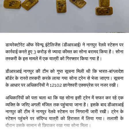
के डिजिटल युग में कुछ बाहरी ताकतें, अदृश्य दुश्मन, सोशल मीडिया का
गलत इस्तेमाल और नशीले पदार्थों के बुरे असर से हमारी युवा पीढ़ी को
गुमराह करने की कोशिश कर रहे हैं। वे बुरी और अदृश्य ताकतें अपने मकसद
में कभी कामयाब नहीं होंगी।
युवाओं को इन ताकतों के जाल में न फंसने और देशभक्ति को सबसे ज्यादा
प्राथमिकता देने की सलाह देते हुए सीएम ने नारा दिया कि युवाओं की
डायरेक्टोरेट ऑफ रेवेन्यू इंटेलिजेंस (डीआरआई) ने नागपुर रेलवे स्टेशन पर
एकमात्र आवाज देश की सुरक्षा है।
कार्रवाई करते हुए 3 करोड़ से ज्यादा कीमत का सोना बरामद किया है। सोना
तस्करी के इस मामले में एक यात्री को गिरफ्तार किया गया है।
मुख्यमंत्री ने कहा कि प्रधानमंत्री नरेंद्र मोदी के ‘विकसित भारत 2047’
के विजन में ओडिशा की भूमिका सबसे निर्णायक होगी।
डीआरआई नागपुर की टीम को गुप्त सूचना मिली थी कि भारत-बांग्लादेश
बॉर्डर के रास्ते तस्करी करके लाया गया सोना ट्रेन से भेजा जाएगा। सूचना
राज्य के किसानों, मजदूरों, युवाओं और आत्मनिर्भर महिलाओं के योगदान से
के आधार पर अधिकारियों ने 12102 ज्ञानेश्वरी एक्सप्रेस पर नजर रखी।
ओडिशा देश के आर्थिक और औद्योगिक विकास का एक प्रमुख इंजन बनेगा।
अधिकारियों को पता चला था कि यह सोना इसी ट्रेन में सफर कर रहे एक
स्वतंत्रता दिवस के अवसर पर मुख्यमंत्री ने जनता से देश की सुरक्षा में लगे
व्यक्ति के जरिए अगली मंजिल तक पहुंचाया जाना है। इसके बाद डीआरआई
बहादुर सैनिकों और पुलिसकर्मियों के परिवारों का गर्व के साथ सम्मान करने
नागपुर की टीम ने नागपुर रेलवे स्टेशन पर निगरानी जारी रखी। ट्रेन के
का आह्वान किया।
स्टेशन पहुंचने पर संदिग्ध यात्री को हिरासत में लिया गया। तलाशी के
दौरान उसके सामान से छिपाकर रखा गया सोना मिला।
Post Views:
55,437