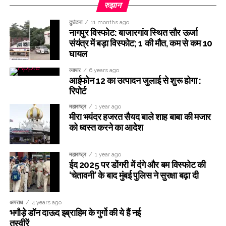
रुझान
दुर्घटना
11 months ago
नागपुर विस्फोट: बाजारगांव स्थित सौर ऊर्जा
संयंत्र में बड़ा विस्फोट; 1 की मौत, कम से कम 10
घायल
व्यापार
6 years ago
आईफोन 12 का उत्पादन जुलाई से शुरू होगा :
रिपोर्ट
महाराष्ट्र
1 year ago
मीरा भयंदर हजरत सैयद बाले शाह बाबा की मजार
को ध्वस्त करने का आदेश
महाराष्ट्र
1 year ago
ईद 2025 पर डोंगरी में दंगे और बम विस्फोट की
‘चेतावनी’ के बाद मुंबई पुलिस ने सुरक्षा बढ़ा दी
अपराध
4 years ago
भगौड़े डॉन दाऊद इब्राहिम के गुर्गो की ये हैं नई
तस्वीरें