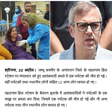
मार्केट आउटलुक: पहली तिमाही के नतीजे, अमेरिका-ईरान तनाव और घरेलू आर्थिक
आंकड़ों से तय होगा शेयर बाजार का रुझान ...
जब सुनील शेट्टी ने खोला था एक्शन हीरो बनने का राज, बोले- ’75 प्रतिशत
मेहनत और 25 प्रतिशत किस्मत का है खेल’ ...
भारतीय शेयर बाजार की शीर्ष 10 में से चार कंपनियों का मार्केटकैप 1.43 लाख
करोड़ रुपए बढ़ा ...
बार्सिलोना ने जॉर्ज मेसी के निधन पर शोक जताया, लियोनेल के पिता को दी
श्रद्धांजलि ...
नागपुर रेलवे स्टेशन पर ट्रेन यात्री से 3 करोड़ रुपए का सोना जब्त, गिरफ्तार ...
श्रीनगर, 22 अप्रैल।
जम्मू कश्मीर के अनंतनाग जिले के पहलगाम हिल
स्टेशन पर मंगलवार को हुए आतंकवादी हमले में एक पर्यटक की मौत हो गई।
वहीं पर्यटकों तथा स्थानीय लोगों सहित 12 अन्य लोग घायल हो गए।
पहलगाम हिल स्टेशन के बैसरन इलाके में आतंकवादियों ने पर्यटकों के एक
समूह पर हमला कर दिया, जिसमें एक पर्यटक की मौत हो गई और नौ अन्य
पर्यटक तथा तीन स्थानीय लोग घायल हो गए।