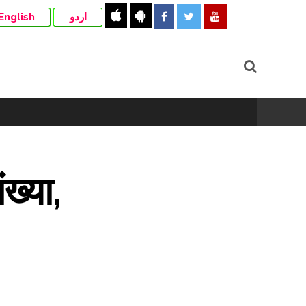
English
اردو
ख्या,