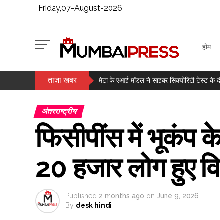
Friday,07-August-2026
होम
ताज़ा खबर
सोने में बड़ी तेजी, वायदा में दाम 1.49 लाख के पार ..
मेटा के एआई मॉडल ने साइबर सिक्योरिटी टेस्ट के द
मुंबई में चोरी का संदिग्ध गिरफ्तार, 6 मामले सुलझाए ग
अंतरराष्ट्रीय
जेके टायर का पहली तिमाही में मुनाफा 73 प्रतिश
फिसीपींस में भूकंप क
सोने और चांदी में उछाल, करीब 1.1 प्रतिशत तक बढ़े
राजपाल यादव की मुश्किलें बढ़ीं, 16 करोड़ के कर्ज क
20 हजार लोग हुए वि
लगातार दूसरे दिन हरे निशान में बंद हुआ बाजार, सेंसे
मैच से पहले कैसे वजन को नियंत्रित रखते हैं मुक्के
Published
2 months ago
on
June 9, 2026
By
desk hindi