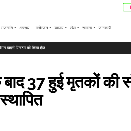
राजनीति
अपराध
मनोरंजन
व्यापार
खेल
सामान्य
जानकारी
.
ौरान बाहरी सिस्टम को किया हैक ...
ए ...
त घटकर 44 करोड़ रुपए रहा; शेयर करीब 6 प्रतिशत फिसले ...
े बाद 37 हुई मृतकों की सं
 दाम ...
ी वसूली के लिए बैंक ने संपत्तियों पर चिपकाया नोटिस ...
स्थापित
क्स में 374 अंकों की बढ़त ...
बाज? प्रीति पवार ने समझाई पूरी प्रकिया ...