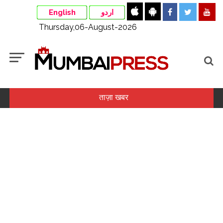
English
اردو
Thursday,06-August-2026
ताज़ा खबर
अजय देवगन और तनिषा मुखर्जी ने काजोल के जन्मदिन पर शेयर किए फनी मूमेंट्स
...
गृहमंत्री अमित शाह सदन का सम्मान करें और सवालों का जवाब दें : सुखदेव भगत
...
‘वह मुझे कभी बेटी तो कभी छोटी बहन की तरह मानते थे’, प्रदीप रावत को याद कर
स्मृति खन्ना हुईं भावुक ...
मानखुर्द: शिवाजी नगर में इस्तेमाल न होने वाले टॉयलेट और वहां एक फ्री दवा की