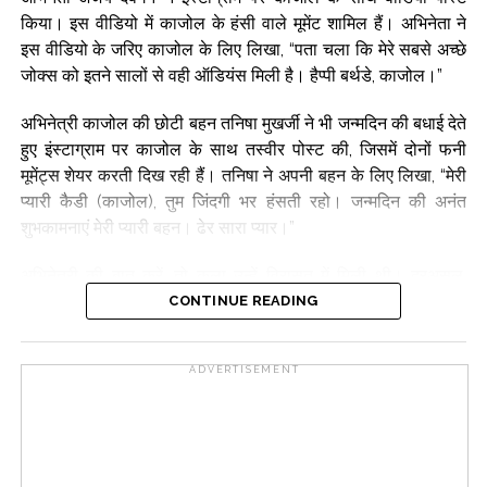
किया। इस वीडियो में काजोल के हंसी वाले मूमेंट शामिल हैं। अभिनेता ने
इस वीडियो के जरिए काजोल के लिए लिखा, “पता चला कि मेरे सबसे अच्छे
जोक्स को इतने सालों से वही ऑडियंस मिली है। हैप्पी बर्थडे, काजोल।”
अभिनेत्री काजोल की छोटी बहन तनिषा मुखर्जी ने भी जन्मदिन की बधाई देते
हुए इंस्टाग्राम पर काजोल के साथ तस्वीर पोस्ट की, जिसमें दोनों फनी
मूमेंट्स शेयर करती दिख रही हैं। तनिषा ने अपनी बहन के लिए लिखा, “मेरी
प्यारी कैडी (काजोल), तुम जिंदगी भर हंसती रहो। जन्मदिन की अनंत
शुभकामनाएं मेरी प्यारी बहन। ढेर सारा प्यार।”
अभिनेत्री की बात करें, तो कला उन्हें विरासत में मिली थी। दरअसल,
अभिनेत्री की मां तनुजा बीते जमाने जानी-मानी अभिनेत्री थीं और पिता शोमू
CONTINUE READING
मुखर्जी एक जाने-माने फिल्म निर्माता और निर्देशक थे।
ADVERTISEMENT
1992 से फिल्म ‘बेखुदी’ से करियर की शुरुआत करने के बाद, अभिनेत्री को
1993 की थ्रिलर फिल्म ‘बाजीगर’ से पहचान मिली थी। उन्होंने ‘दिलवाले
दुल्हनिया ले जाएंगे’, ‘कुछ कुछ होता है’, और ‘कभी खुशी कभी गम’ जैसी
सुपरहिट फिल्मों में काम किया। उन्हें छह बार फिल्मफेयर पुरस्कार और
2011 में पद्मश्री से सम्मानित किया जा चुका है।