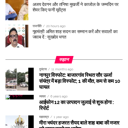
अजय देवगन और तनिषा मुखर्जी ने काजोल के जन्मदिन पर
शेयर किए फनी मूमेंट्स
राजनीति
20 hours ago
गृहमंत्री अमित शाह सदन का सम्मान करें और सवालों का
जवाब दें : सुखदेव भगत
रुझान
दुर्घटना
11 months ago
नागपुर विस्फोट: बाजारगांव स्थित सौर ऊर्जा
संयंत्र में बड़ा विस्फोट; 1 की मौत, कम से कम 10
घायल
व्यापार
6 years ago
आईफोन 12 का उत्पादन जुलाई से शुरू होगा :
रिपोर्ट
महाराष्ट्र
1 year ago
मीरा भयंदर हजरत सैयद बाले शाह बाबा की मजार