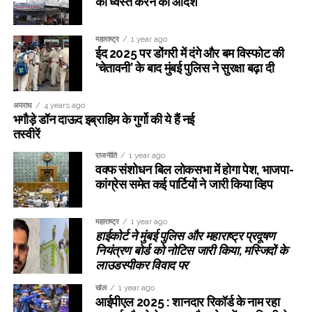
को ध्वस्त करने का आदेश
महाराष्ट्र
1 year ago
ईद 2025 पर डोंगरी में दंगे और बम विस्फोट की
‘चेतावनी’ के बाद मुंबई पुलिस ने सुरक्षा बढ़ा दी
अपराध
4 years ago
भगौड़े डॉन दाऊद इब्राहिम के गुर्गो की ये हैं नई
तस्वीरें
राजनीति
1 year ago
वक्फ संशोधन बिल लोकसभा में होगा पेश, भाजपा-
कांग्रेस समेत कई पार्टियों ने जारी किया व्हिप
महाराष्ट्र
1 year ago
हाईकोर्ट ने मुंबई पुलिस और महाराष्ट्र प्रदूषण
नियंत्रण बोर्ड को नोटिस जारी किया, मस्जिदों के
लाउडस्पीकर विवाद पर
खेल
1 year ago
आईपीएल 2025 : शानदार रिकॉर्ड के नाम रहा