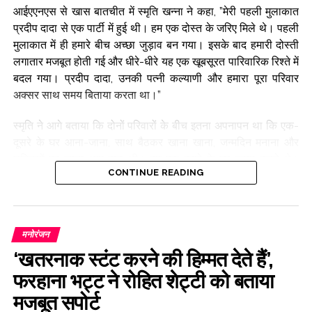
आईएएनएस से खास बातचीत में स्मृति खन्ना ने कहा, ”मेरी पहली मुलाकात
प्रदीप दादा से एक पार्टी में हुई थी। हम एक दोस्त के जरिए मिले थे। पहली
मुलाकात में ही हमारे बीच अच्छा जुड़ाव बन गया। इसके बाद हमारी दोस्ती
लगातार मजबूत होती गई और धीरे-धीरे यह एक खूबसूरत पारिवारिक रिश्ते में
बदल गया। प्रदीप दादा, उनकी पत्नी कल्याणी और हमारा पूरा परिवार
अक्सर साथ समय बिताया करता था।”
स्मृति ने आगे बताया कि दोनों परिवारों के बीच इतना अपनापन था कि एक-
दूसरे के घर आना-जाना, साथ बैठकर खाना खाना, जन्मदिन मनाना और
छुट्टियों पर जाना आम बात थी। हम एक-दूसरे के घर जाया करते थे।
CONTINUE READING
जन्मदिन साथ मनाते थे, रात के खाने पर मिलते थे और कई बार देर रात तक
बैठकर बातें करते थे। छुट्टियां भी हमने साथ बिताईं। मेरे जन्मदिन पर
प्रदीप दादा हमेशा मौजूद रहते थे। हम घंटों तक अंताक्षरी खेलते थे, हंसते थे
और खूब बातें करते थे। उनके साथ बिताया गया हर पल आज भी मेरी यादों
मनोरंजन
में ताजा है।”
‘खतरनाक स्टंट करने की हिम्मत देते हैं’,
स्मृति ने कहा, ”प्रदीप रावत केवल अच्छे अभिनेता ही नहीं, बल्कि जीवन के
फरहाना भट्ट ने रोहित शेट्टी को बताया
अनुभवों से भरपूर इंसान भी थे। वह अक्सर अपने संघर्ष, काम और जिंदगी से
मजबूत सपोर्ट
जुड़े किस्से सुनाते थे, जिनसे बहुत कुछ सीखने को मिलता था। उनकी हर