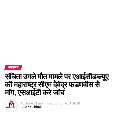
दुकान, महिलाओं के लिए जिम और किंडरगार्ट� ...
1.30 करोड़ रुपए की सराफा लूट का खुलासा, 5 आरोपी गिरफ्तार, पूरा लूटा गया
माल बरामद ...
उतार-चढ़ाव भरे सत्र के बाद भारतीय शेयर बाजार मामूली बढ़त के साथ हरे निशान
में बंद, सेंसेक्स 152 अंक उछला ...
‘खतरनाक स्टंट करने की हिम्मत देते हैं’, फरहाना भट्ट ने रोहित शेट्टी को बताया
मजबूत सपोर्ट ...
ऑस्ट्रेलिया बनाम बांग्लादेश: स्टार्क के निशाने पर होगा कपिल देव और स्टेन का
बड़ा रिकॉर्ड ...
मनोरंजन
संचिता उगले मौत मामले पर एआईसीडब्ल्यूए
की महाराष्ट्र सीएम देवेंद्र फडणवीस से
मांग, एसआईटी करे जांच
Published
2 months ago
on
June 17, 2026
By
desk hindi