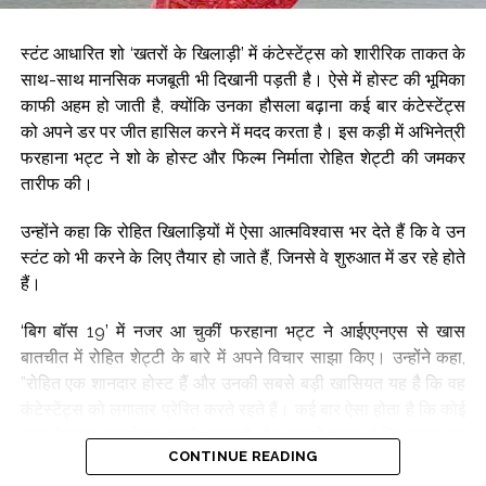
आसपास के लोग आगे बढ़ें और सफल हों।”
स्टंट आधारित शो ‘खतरों के खिलाड़ी’ में कंटेस्टेंट्स को शारीरिक ताकत के
अभिनेत्री ने प्रदीप रावत के अभिनय की भी जमकर सराहना की। उन्होंने
साथ-साथ मानसिक मजबूती भी दिखानी पड़ती है। ऐसे में होस्ट की भूमिका
कहा, ”प्रदीप दादा एक असाधारण अभिनेता थे। चाहे उन्हें खलनायक का
काफी अहम हो जाती है, क्योंकि उनका हौसला बढ़ाना कई बार कंटेस्टेंट्स
किरदार मिला हो या किसी गंभीर भूमिका, उन्होंने हर बार अपने अभिनय से
को अपने डर पर जीत हासिल करने में मदद करता है। इस कड़ी में अभिनेत्री
दर्शकों पर गहरी छाप छोड़ी। उनकी पर्दे पर मौजूदगी इतनी प्रभावशाली होती
फरहाना भट्ट ने शो के होस्ट और फिल्म निर्माता रोहित शेट्टी की जमकर
थी कि उनका हर किरदार यादगार बन जाता था।”
तारीफ की।
स्मृति ने कहा, ”कैंसर जैसी गंभीर बीमारी से जूझने के बावजूद प्रदीप दादा ने
उन्होंने कहा कि रोहित खिलाड़ियों में ऐसा आत्मविश्वास भर देते हैं कि वे उन
काम के प्रति कभी लापरवाही नहीं दिखाई। उन्होंने शूटिंग जारी रखी और
स्टंट को भी करने के लिए तैयार हो जाते हैं, जिनसे वे शुरुआत में डर रहे होते
अपने काम को पूरी ईमानदारी से निभाया। मैंने हमेशा उनकी हिम्मत और
हैं।
समर्पण की सराहना की है। वह वास्तव में बेहद साहसी इंसान थे। उनका
जीवन और उनका संघर्ष हमेशा प्रेरणा देता रहेगा।”
‘बिग बॉस 19’ में नजर आ चुकीं फरहाना भट्ट ने आईएएनएस से खास
बातचीत में रोहित शेट्टी के बारे में अपने विचार साझा किए। उन्होंने कहा,
Post Views:
65,476
”रोहित एक शानदार होस्ट हैं और उनकी सबसे बड़ी खासियत यह है कि वह
कंटेस्टेंट्स को लगातार प्रेरित करते रहते हैं। कई बार ऐसा होता है कि कोई
स्टंट देखकर आपको डर लगने लगता है और आपको लगता है कि शायद आप
CONTINUE READING
उसे नहीं कर पाएंगे। लेकिन अगर उसी समय रोहित शेट्टी आपके पास खड़े