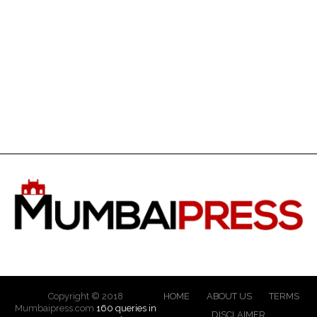
Copyright © 2018
HOME
ABOUT US
TERMS
Mumbaipress.com
160 queries in
DISCLAIMER