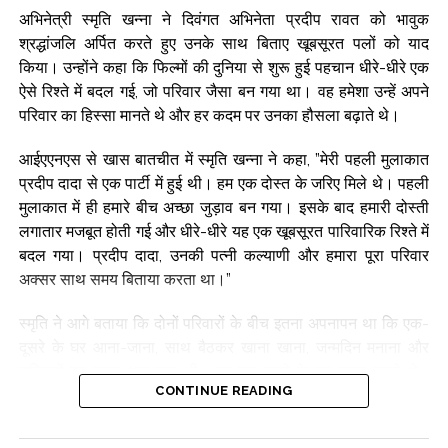
अभिनेत्री स्मृति खन्ना ने दिवंगत अभिनेता प्रदीप रावत को भावुक
श्रद्धांजलि अर्पित करते हुए उनके साथ बिताए खूबसूरत पलों को याद
किया। उन्होंने कहा कि फिल्मों की दुनिया से शुरू हुई पहचान धीरे-धीरे एक
ऐसे रिश्ते में बदल गई, जो परिवार जैसा बन गया था। वह हमेशा उन्हें अपने
परिवार का हिस्सा मानते थे और हर कदम पर उनका हौसला बढ़ाते थे।
आईएएनएस से खास बातचीत में स्मृति खन्ना ने कहा, ”मेरी पहली मुलाकात
प्रदीप दादा से एक पार्टी में हुई थी। हम एक दोस्त के जरिए मिले थे। पहली
मुलाकात में ही हमारे बीच अच्छा जुड़ाव बन गया। इसके बाद हमारी दोस्ती
लगातार मजबूत होती गई और धीरे-धीरे यह एक खूबसूरत पारिवारिक रिश्ते में
बदल गया। प्रदीप दादा, उनकी पत्नी कल्याणी और हमारा पूरा परिवार
अक्सर साथ समय बिताया करता था।”
स्मृति ने आगे बताया कि दोनों परिवारों के बीच इतना अपनापन था कि एक-
दूसरे के घर आना-जाना, साथ बैठकर खाना खाना, जन्मदिन मनाना और
छुट्टियों पर जाना आम बात थी। हम एक-दूसरे के घर जाया करते थे।
CONTINUE READING
जन्मदिन साथ मनाते थे, रात के खाने पर मिलते थे और कई बार देर रात तक
बैठकर बातें करते थे। छुट्टियां भी हमने साथ बिताईं। मेरे जन्मदिन पर
प्रदीप दादा हमेशा मौजूद रहते थे। हम घंटों तक अंताक्षरी खेलते थे, हंसते थे