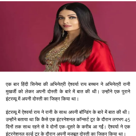
लिए लड़ रही है आप ...
केजरीवाल के कार्यकाल में सरकार को भारी जीएसटी नुकसान, रिश्वत-वसूली के
लिए नहीं की गई कार्रवाई: प्रवेश वर्मा ...
आदित्य बिड़ला फैशन एंड रिटेल का पहली तिमाही में घाटा बढ़ा, 249 करोड़ रुपए
का हुआ नुकसान ...
कच्चे तेल की कीमतों में गिरावट और बेहतर तिमाही नतीजों से घरेलू बाजार ने दर्ज
की लगातार दूसरी हफ्ते बढ़त, निवेशकों � ...
सोना इस हफ्ते 6 हजार रुपए से अधिक महंगा हुआ, चांदी 2.3 लाख के पार ...
एक बार हिंदी सिनेमा की अभिनेत्री ऐश्वर्या राय बच्चन ने अभिनेत्री रानी
मुखर्जी को लेकर अपनी दोस्ती के बारे में बात की थी। उन्होंने एक पुराने
इंटरव्यू में अपनी दोस्ती का जिक्र किया था।
इंटरव्यू में ऐश्वर्या राय ने रानी के साथ अपनी बॉन्डिंग के बारे में बात की थी।
उन्होंने बताया था कि कैसे एक इंटरनेशनल कॉन्सर्ट टूर के दौरान लगभग 45
दिनों तक साथ रहने से वे दोनों एक-दूसरे के करीब आ गईं। ऐश्वर्या ने एक
इंटरनेशनल वर्ल्ड टूर के दौरान अपनी मजबूत दोस्ती का जिक्र किया था।