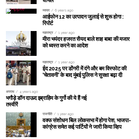
घायल
व्यापार
6 years ago
आईफोन 12 का उत्पादन जुलाई से शुरू होगा :
रिपोर्ट
महाराष्ट्र
1 year ago
मीरा भयंदर हजरत सैयद बाले शाह बाबा की मजार
को ध्वस्त करने का आदेश
महाराष्ट्र
1 year ago
ईद 2025 पर डोंगरी में दंगे और बम विस्फोट की
‘चेतावनी’ के बाद मुंबई पुलिस ने सुरक्षा बढ़ा दी
अपराध
4 years ago
भगौड़े डॉन दाऊद इब्राहिम के गुर्गो की ये हैं नई
तस्वीरें
राजनीति
1 year ago
वक्फ संशोधन बिल लोकसभा में होगा पेश, भाजपा-
कांग्रेस समेत कई पार्टियों ने जारी किया व्हिप