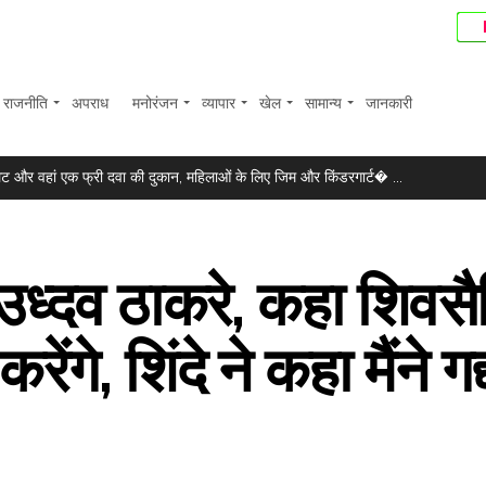
राजनीति
अपराध
मनोरंजन
व्यापार
खेल
सामान्य
जानकारी
े’, प्रदीप रावत को याद कर स्मृति खन्ना हुईं भावुक ...
ॉयलेट और वहां एक फ्री दवा की दुकान, महिलाओं के लिए जिम और किंडरगार्ट� ...
 गिरफ्तार, पूरा लूटा गया माल बरामद ...
क्स में 374 अंकों की बढ़त ...
 उध्दव ठाकरे, कहा शिवस
बाज? प्रीति पवार ने समझाई पूरी प्रकिया ...
.
ंगे, शिंदे ने कहा मैंने गद्
ौरान बाहरी सिस्टम को किया हैक ...
िखा, “समय आगे बढ़ता रहता है पर कुछ खालीपन कभी नहीं भरता” ...