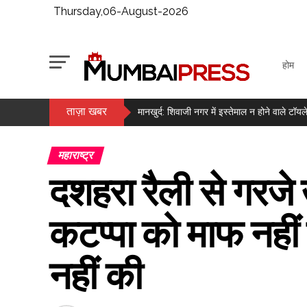
Thursday,06-August-2026
होम
ताज़ा खबर
‘वह मुझे कभी बेटी तो कभी छोटी बहन की तरह मानते थ
मानखुर्द: शिवाजी नगर में इस्तेमाल न होने वाले ट
1.30 करोड़ रुपए की सराफा लूट का खुलासा, 5 आरोपी
महाराष्ट्र
लगातार दूसरे दिन हरे निशान में बंद हुआ बाजार, सेंसे
दशहरा रैली से गरजे
मैच से पहले कैसे वजन को नियंत्रित रखते हैं मुक्के
सोने में बड़ी तेजी, वायदा में दाम 1.49 लाख के पार ..
कटप्पा को माफ नहीं करे
मेटा के एआई मॉडल ने साइबर सिक्योरिटी टेस्ट के द
सुषमा स्वराज की पुण्यतिथि पर बंसुरी स्वराज ने ल
नहीं की