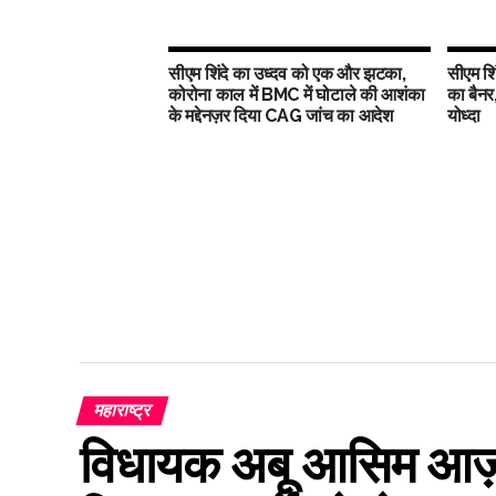
सीएम शिंदे का उध्दव को एक और झटका,
सीएम शिंद
कोरोना काल में BMC में घोटाले की आशंका
का बैनर
के मद्देनज़र दिया CAG जांच का आदेश
योध्दा
महाराष्ट्र
विधायक अबू आसिम आज़मी