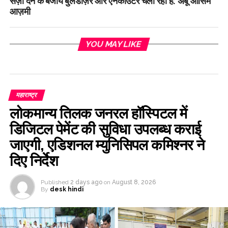
सज़ा देने के बजाय बुलडोज़र और एनकाउंटर चला रही है: अबू आसिम
आज़मी
YOU MAY LIKE
महाराष्ट्र
लोकमान्य तिलक जनरल हॉस्पिटल में
डिजिटल पेमेंट की सुविधा उपलब्ध कराई
जाएगी, एडिशनल म्युनिसिपल कमिश्नर ने
दिए निर्देश
Published
2 days ago
on
August 8, 2026
By
desk hindi