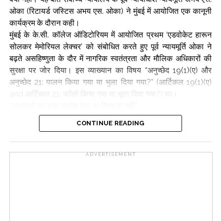
ओका (रिटायर्ड जस्टिस अभय एस. ओका) ने मुंबई में आयोजित एक कानूनी
कार्यक्रम के दौरान कही।
मुंबई के के.सी. कॉलेज ऑडिटोरियम में आयोजित प्रथम ‘एडवोकेट हारून
सोलकर मेमोरियल लेक्चर’ को संबोधित करते हुए पूर्व न्यायमूर्ति ओका ने
बढ़ते असहिष्णुता के दौर में नागरिक स्वतंत्रता और मौलिक अधिकारों की
सुरक्षा पर जोर दिया। इस व्याख्यान का विषय “अनुच्छेद 19(1)(ए) और
अनुच्छेद 21: पालन किया गया या भुला दिया गया?” (आर्टिकल 19(1)(ए)
and आर्टिकल 21: फॉलो किया गया या भूला दिया गया?) था।
“अदालतों का काम उपदेश देना या सिखाना नहीं”
न्यायमूर्ति ओका—जिन्होंने अगस्त 2021 से मई 2025 तक सुप्रीम कोर्ट के
CONTINUE READING
न्यायाधीश के रूप में सेवाएं दीं—ने कहा कि जब नागरिक अपनी अभिव्यक्ति
की स्वतंत्रता पर हमले या प्रेरित मुकदमों के खिलाफ अदालतों का रुख
करते हैं, तो न्यायपालिका को उनके मौलिक अधिकारों की ढाल बनना
ADVERTISEMENT
चाहिए। “अदालत को याचिकाकर्ता द्वारा कही गई बात पसंद न भी आए, फिर
भी वाक् और अभिव्यक्ति की स्वतंत्रता की रक्षा करना अदालत का कर्तव्य
है। याचिकाकर्ता को क्या कहना चाहिए था और क्या नहीं, यह सिखाना या
उपदेश देना अदालत का काम नहीं है,” न्यायमूर्ति ओका ने स्पष्ट किया।