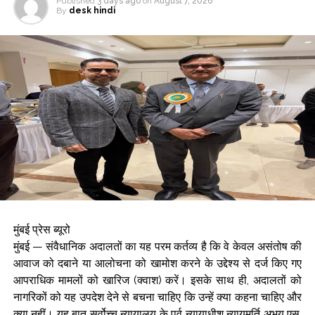
फ्लैट में घुसने की कोशिश की। लेकिन, दरवाज़ा न खुलने पर उन्होंने कोशिश
Published
3 days ago
on
August 7, 2026
By
desk hindi
छोड़ दी और मौके से भाग गए। गिरफ्तार होने के बाद, आरोपियों ने जुर्म कबूल
कर लिया। जांच एडिशनल कमिश्नर ऑफ पुलिस (वेस्ट रीजन) अभिनव
देशमुख और डिप्टी कमिश्नर ऑफ पुलिस (ज़ोन 2, वेस्ट) श्री मोहित कुमार
गर्ग की देखरेख में की गई।
Post Views:
65,414
मुंबई प्रेस ब्यूरो
मुंबई — संवैधानिक अदालतों का यह परम कर्तव्य है कि वे केवल असंतोष की
आवाज को दबाने या आलोचना को खामोश करने के उद्देश्य से दर्ज किए गए
आपराधिक मामलों को खारिज (क्वाश) करें। इसके साथ ही, अदालतों को
नागरिकों को यह उपदेश देने से बचना चाहिए कि उन्हें क्या कहना चाहिए और
क्या नहीं। यह बात सर्वोच्च न्यायालय के पूर्व न्यायाधीश न्यायमूर्ति अभय एस.