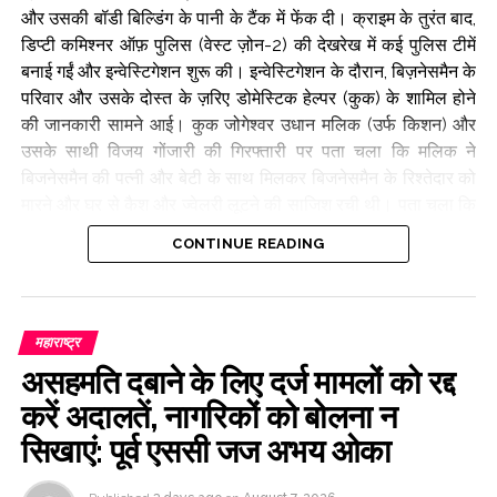
Post Views:
56,265
और उसकी बॉडी बिल्डिंग के पानी के टैंक में फेंक दी। क्राइम के तुरंत बाद,
डिप्टी कमिश्नर ऑफ़ पुलिस (वेस्ट ज़ोन-2) की देखरेख में कई पुलिस टीमें
बनाई गईं और इन्वेस्टिगेशन शुरू की। इन्वेस्टिगेशन के दौरान, बिज़नेसमैन के
परिवार और उसके दोस्त के ज़रिए डोमेस्टिक हेल्पर (कुक) के शामिल होने
की जानकारी सामने आई। कुक जोगेश्वर उधान मलिक (उर्फ किशन) और
उसके साथी विजय गोंजारी की गिरफ्तारी पर पता चला कि मलिक ने
बिजनेसमैन की पत्नी और बेटी के साथ मिलकर बिजनेसमैन के रिश्तेदार को
मारने और घर से कैश और ज्वेलरी लूटने की साजिश रची थी। पता चला कि
यह साजिश पिछले दो साल से प्लानिंग स्टेज में थी। साजिश के मास्टरमाइंड
CONTINUE READING
के तौर पर, जोगेश्वर उधान मलिक (उर्फ किशन) ने विजय गोंजारी की मदद
ली और प्लान को अंजाम देने के लिए तीन और साथियों शरद यारोडकर
(41), उसके भाई महादेव यारोडकर (35) और अनिकेत बोरनाक (30) को
रखा। जांच के दौरान, मुख्य आरोपी जोगेश्वर मलिक ने अपने साथियों को
महाराष्ट्र
मृतक सिक्योरिटी गार्ड मनोज कुमार यादव से मिलवाया। 2 अगस्त की रात
असहमति दबाने के लिए दर्ज मामलों को रद्द
को, आरोपी बिल्डिंग के पास इकट्ठा हुए और सिक्योरिटी गार्ड के साथ शराब
करें अदालतें, नागरिकों को बोलना न
पीने बैठ गए। उन्होंने गार्ड का गला घोंट दिया, उसके हाथ बांध दिए और
सिखाएं: पूर्व एससी जज अभय ओका
उसकी बॉडी को पानी की टंकी में फेंक दिया। इसके बाद, सुबह करीब 4:00
बजे, आरोपी 6th फ्लोर पर गए और डुप्लीकेट चाबी से एक बिजनेसमैन के