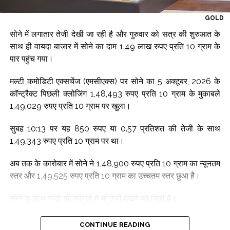
बाजार का उत्साह और बढ़ा, जिससे हैवीवेट, बैंकिंग और एनर्जी शेयरों में
चुनिंदा खरीदारी देखी गई।
GOLD
सोने में लगातार तेजी देखी जा रही है और गुरुवार को सत्र की शुरुआत के
एक्सपर्ट ने कहा कि निवेशक आने वाली तिमाहियों में बेहतर कमाई की उम्मीद
साथ ही वायदा बाजार में सोने का दाम 1.49 लाख रुपए प्रति 10 ग्राम के
भी कर रहे हैं, क्योंकि क्रूड की कीमतों में नरमी से महंगाई का दबाव कम हो
पार पहुंच गया।
सकता है और मार्जिन बढ़ाने में मदद मिल सकती है।
मल्टी कमोडिटी एक्सचेंज (एमसीएक्स) पर सोने का 5 अक्टूबर, 2026 के
बाजार की इस बदली हुई सोच के बीच, ओ2सी-आधारित कारोबार के लंबे
कॉन्ट्रैक्ट पिछली क्लोजिंग 1,48,493 रुपए प्रति 10 ग्राम के मुकाबले
समय तक कमजोर प्रदर्शन के बाद अब इसमें ‘बार्गेन बाइंग’ (कम कीमत पर
1,49,029 रुपए प्रति 10 ग्राम पर खुला।
खरीदारी) देखी जा रही है, क्योंकि बाजार एनर्जी, टेलीकॉम, रिटेल और अन्य
क्षेत्रों में इसकी लंबी अवधि की वैल्यू का फिर से आकलन कर रहे हैं।
सुबह 10:13 पर यह 850 रुपए या 0.57 प्रतिशत की तेजी के साथ
1,49,343 रुपए प्रति 10 ग्राम पर था।
हालांकि, ऑटो, मेटल, आईटी, रियल्टी और सीमेंट जैसे कई क्षेत्रों में
मुनाफावसूली (प्रॉफिट बुकिंग) देखी गई, लेकिन स्मॉल-कैप शेयरों में तेजी के
अब तक के कारोबार में सोने ने 1,48,900 रुपए प्रति 10 ग्राम का न्यूनतम
कारण व्यापक बाजार मजबूत बना रहा।
स्तर और 1,49,525 रुपए प्रति 10 ग्राम का उच्चतम स्तर छुआ है।
Post Views:
62,351
सोने के साथ चांदी की कीमतों में भी तेजी देखने को मिली है।
चांदी का 4 सितंबर, 2026 का कॉन्ट्रैक्ट पिछली क्लोजिंग 2,27,584
CONTINUE READING