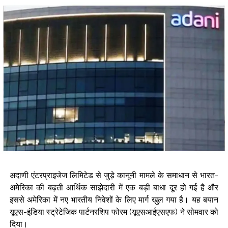
लगातार दूसरे दिन हरे निशान में बंद हुआ बाजार, सेंसेक्स में 374 अंकों की बढ़त ...
मैच से पहले कैसे वजन को नियंत्रित रखते हैं मुक्केबाज? प्रीति पवार ने समझाई
पूरी प्रकिया ...
सोने में बड़ी तेजी, वायदा में दाम 1.49 लाख के पार ...
मेटा के एआई मॉडल ने साइबर सिक्योरिटी टेस्ट के दौरान बाहरी सिस्टम को किया
हैक ...
सुषमा स्वराज की पुण्यतिथि पर बंसुरी स्वराज ने लिखा, “समय आगे बढ़ता रहता है
पर कुछ खालीपन कभी नहीं भरता” ...
अदाणी एंटरप्राइजेज लिमिटेड से जुड़े कानूनी मामले के समाधान से भारत-
अमेरिका की बढ़ती आर्थिक साझेदारी में एक बड़ी बाधा दूर हो गई है और
इससे अमेरिका में नए भारतीय निवेशों के लिए मार्ग खुल गया है। यह बयान
यूएस-इंडिया स्ट्रेटेजिक पार्टनरशिप फोरम (यूएसआईएसएफ) ने सोमवार को
दिया।