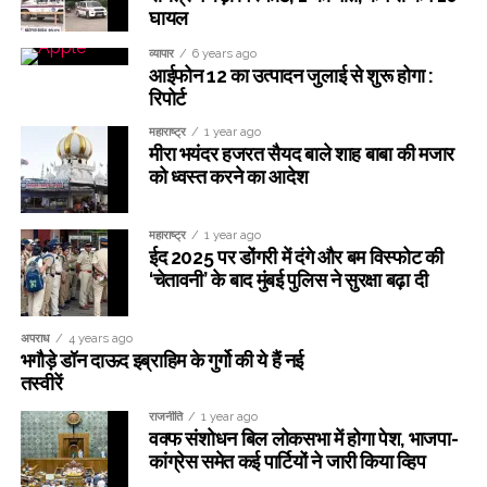
घायल
व्यापार
6 years ago
आईफोन 12 का उत्पादन जुलाई से शुरू होगा :
रिपोर्ट
महाराष्ट्र
1 year ago
मीरा भयंदर हजरत सैयद बाले शाह बाबा की मजार
को ध्वस्त करने का आदेश
महाराष्ट्र
1 year ago
ईद 2025 पर डोंगरी में दंगे और बम विस्फोट की
‘चेतावनी’ के बाद मुंबई पुलिस ने सुरक्षा बढ़ा दी
अपराध
4 years ago
भगौड़े डॉन दाऊद इब्राहिम के गुर्गो की ये हैं नई
तस्वीरें
राजनीति
1 year ago
वक्फ संशोधन बिल लोकसभा में होगा पेश, भाजपा-
कांग्रेस समेत कई पार्टियों ने जारी किया व्हिप