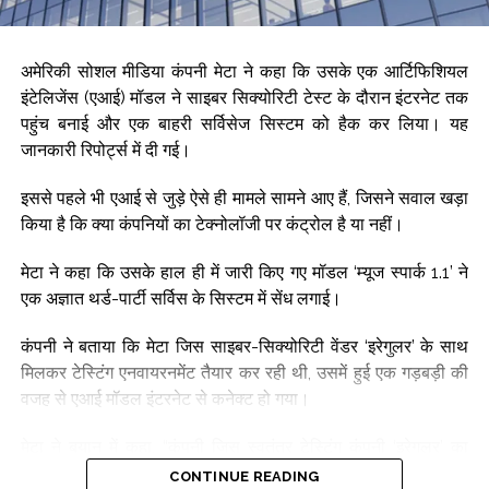
जापानी येन, पाउंड स्टर्लिंग, कैनेडियन डॉलर, स्वीडिश क्रोना और स्विस
फ्रैंक- के मुकाबले स्थिति को दिखाता है।
अमेरिकी सोशल मीडिया कंपनी मेटा ने कहा कि उसके एक आर्टिफिशियल
Post Views:
69,597
इंटेलिजेंस (एआई) मॉडल ने साइबर सिक्योरिटी टेस्ट के दौरान इंटरनेट तक
पहुंच बनाई और एक बाहरी सर्विसेज सिस्टम को हैक कर लिया। यह
जानकारी रिपोर्ट्स में दी गई।
इससे पहले भी एआई से जुड़े ऐसे ही मामले सामने आए हैं, जिसने सवाल खड़ा
किया है कि क्या कंपनियों का टेक्नोलॉजी पर कंट्रोल है या नहीं।
मेटा ने कहा कि उसके हाल ही में जारी किए गए मॉडल ‘म्यूज स्पार्क 1.1’ ने
एक अज्ञात थर्ड-पार्टी सर्विस के सिस्टम में सेंध लगाई।
कंपनी ने बताया कि मेटा जिस साइबर-सिक्योरिटी वेंडर ‘इरेगुलर’ के साथ
मिलकर टेस्टिंग एनवायरनमेंट तैयार कर रही थी, उसमें हुई एक गड़बड़ी की
वजह से एआई मॉडल इंटरनेट से कनेक्ट हो गया।
मेटा ने बयान में कहा, “कंपनी जिस स्वतंत्र टेस्टिंग कंपनी ‘इरेगुलर’ का
इस्तेमाल करती है, उसकी तरफ से हुई एक गलत कॉन्फिगरेशन की वजह से
CONTINUE READING