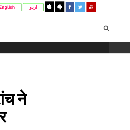
English
اردو
ंच ने
ार