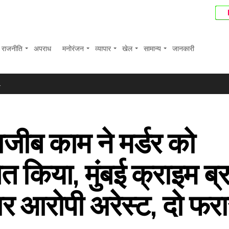
राजनीति
अपराध
मनोरंजन
व्यापार
खेल
सामान्य
जानकारी
बाज? प्रीति पवार ने समझाई पूरी प्रकिया ...
.
ब्लिट्ज का खिताब ...
ए ...
जीब काम ने मर्डर को
त घटकर 44 करोड़ रुपए रहा; शेयर करीब 6 प्रतिशत फिसले ...
 दाम ...
 किया, मुंबई क्राइम ब्रा
ी वसूली के लिए बैंक ने संपत्तियों पर चिपकाया नोटिस ...
क्स में 374 अंकों की बढ़त ...
चार आरोपी अरेस्ट, दो फर