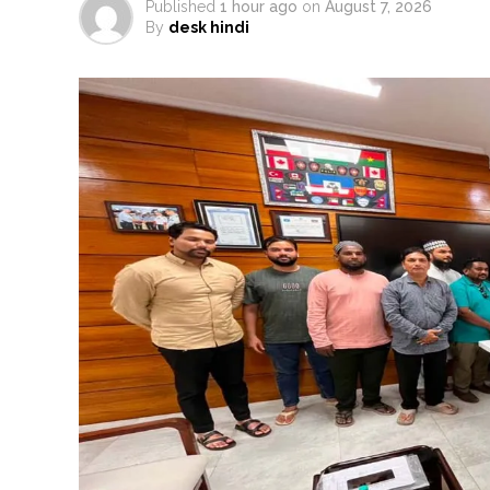
Published
1 hour ago
on
August 7, 2026
By
desk hindi