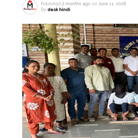
Published
2 months ago
on
June 11, 2026
By
desk hindi