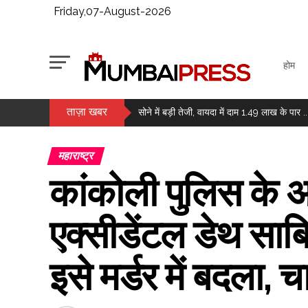
Friday,07-August-2026
होम
ताज़ा खबर
मैच से पहले कैसे वजन को नियंत्रित रखते हैं मुक्के
सोने में बड़ी तेजी, वायदा में दाम 1.49 लाख के पार ..
चेस: आर प्रज्ञानानंद ने जीता सेंट लुइस रैपिड और 
महाराष्ट्र
मुंबई में चोरी का संदिग्ध गिरफ्तार, 6 मामले सुलझाए ग
कांकोली पुलिस के अ
जेके टायर का पहली तिमाही में मुनाफा 73 प्रतिश
सोने और चांदी में उछाल, करीब 1.1 प्रतिशत तक बढ़े
एक्सीडेंटल डेथ साबित
राजपाल यादव की मुश्किलें बढ़ीं, 16 करोड़ के कर्ज क
लगातार दूसरे दिन हरे निशान में बंद हुआ बाजार, सेंसे
इसे मर्डर में बदला, 