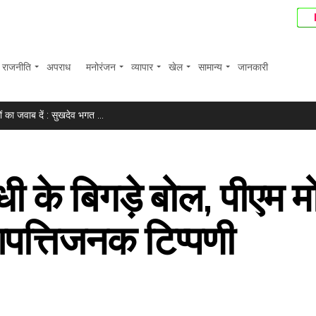
राजनीति
अपराध
मनोरंजन
व्यापार
खेल
सामान्य
जानकारी
 पर शेयर किए फनी मूमेंट्स ...
 का जवाब दें : सुखदेव भगत ...
े’, प्रदीप रावत को याद कर स्मृति खन्ना हुईं भावुक ...
ॉयलेट और वहां एक फ्री दवा की दुकान, महिलाओं के लिए जिम और किंडरगार्ट� ...
ांधी के बिगड़े बोल, पीएम
 गिरफ्तार, पूरा लूटा गया माल बरामद ...
ूली बढ़त के साथ हरे निशान में बंद, सेंसेक्स 152 अंक उछला ...
पत्तिजनक टिप्पणी
्ट ने रोहित शेट्टी को बताया मजबूत सपोर्ट ...
ोगा कपिल देव और स्टेन का बड़ा रिकॉर्ड ...