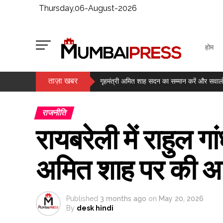
Thursday,06-August-2026
होम
ताज़ा खबर
अजय देवगन और तनिषा मुखर्जी ने काजोल के जन्मदिन
गृहमंत्री अमित शाह सदन का सम्मान करें और सवालों
‘वह मुझे कभी बेटी तो कभी छोटी बहन की तरह मानते थ
राजनीति
मानखुर्द: शिवाजी नगर में इस्तेमाल न होने वाले ट
रायबरेली में राहुल ग
1.30 करोड़ रुपए की सराफा लूट का खुलासा, 5 आरोपी
उतार-चढ़ाव भरे सत्र के बाद भारतीय शेयर बाजार माम
अमित शाह पर की आ
‘खतरनाक स्टंट करने की हिम्मत देते हैं’, फरहाना भट
ऑस्ट्रेलिया बनाम बांग्लादेश: स्टार्क के निशाने पर ह
Published
3 months ago
on
May 20, 2026
By
desk hindi