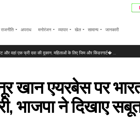
राजनीति
अपराध
मनोरंजन
व्यापार
खेल
सामान्य
जानकारी
े’, प्रदीप रावत को याद कर स्मृति खन्ना हुईं भावुक ...
ॉयलेट और वहां एक फ्री दवा की दुकान, महिलाओं के लिए जिम और किंडरगार्ट� ...
ी वसूली के लिए बैंक ने संपत्तियों पर चिपकाया नोटिस ...
क्स में 374 अंकों की बढ़त ...
 नूर खान एयरबेस पर भार
बाज? प्रीति पवार ने समझाई पूरी प्रकिया ...
.
री, भाजपा ने दिखाए सबू
ौरान बाहरी सिस्टम को किया हैक ...
िखा, “समय आगे बढ़ता रहता है पर कुछ खालीपन कभी नहीं भरता” ...