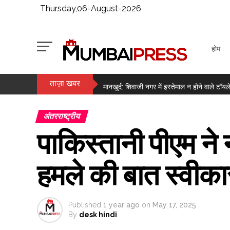
Thursday,06-August-2026
होम
ताज़ा खबर
‘वह मुझे कभी बेटी तो कभी छोटी बहन की तरह मानते थ
मानखुर्द: शिवाजी नगर में इस्तेमाल न होने वाले ट
राजपाल यादव की मुश्किलें बढ़ीं, 16 करोड़ के कर्ज क
अंतरराष्ट्रीय
लगातार दूसरे दिन हरे निशान में बंद हुआ बाजार, सेंसे
पाकिस्तानी पीएम ने
मैच से पहले कैसे वजन को नियंत्रित रखते हैं मुक्के
सोने में बड़ी तेजी, वायदा में दाम 1.49 लाख के पार ..
हमले की बात स्वीका
मेटा के एआई मॉडल ने साइबर सिक्योरिटी टेस्ट के द
सुषमा स्वराज की पुण्यतिथि पर बंसुरी स्वराज ने ल
Published
1 year ago
on
May 17, 2025
By
desk hindi