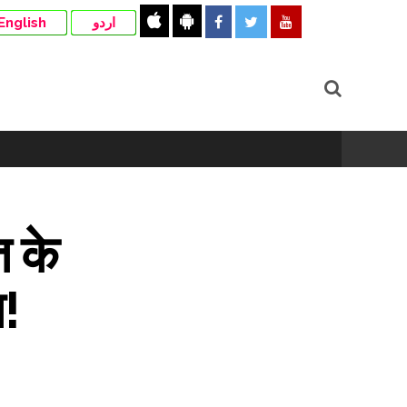
English
اردو
त के
त!