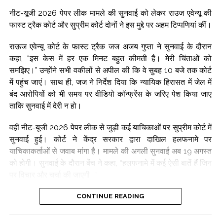
नीट-यूजी 2026 पेपर लीक मामले की सुनवाई को लेकर राउज एवेन्यू की
इसके बावजूद सदन में विपक्ष के सदस्यों का हंगामा जारी रहा। बाद में स्पीकर
फास्ट ट्रैक कोर्ट और सुप्रीम कोर्ट दोनों ने इस मुद्दे पर अहम टिप्पणियां कीं।
ओम बिरला ने सदन की कार्यवाही को दोपहर 12 बजे तक के लिए स्थगित
कर दिया।
राऊज एवेन्यू कोर्ट के फास्ट ट्रैक जज अजय गुप्ता ने सुनवाई के दौरान
कहा, “इस केस में हर एक मिनट बहुत कीमती है। मेरी चिंताओं को
Post Views:
65,890
समझिए।” उन्होंने सभी वकीलों से अपील की कि वे सुबह 10 बजे तक कोर्ट
में पहुंच जाएं। साथ ही, जज ने निर्देश दिया कि न्यायिक हिरासत में जेल में
बंद आरोपियों को भी समय पर वीडियो कॉन्फ्रेंस के जरिए पेश किया जाए
ताकि सुनवाई में देरी न हो।
वहीं नीट-यूजी 2026 पेपर लीक से जुड़ी कई याचिकाओं पर सुप्रीम कोर्ट में
सुनवाई हुई। कोर्ट ने केंद्र सरकार द्वारा दाखिल हलफनामे पर
याचिकाकर्ताओं से जवाब मांगा है। मामले की अगली सुनवाई अब 19 अगस्त
को होगी। सुनवाई के दौरान बेंच ने कहा, “हलफनामे में कई ऐसी बातें हैं जिन
पर विचार और चर्चा की जाएगी।”
याचिकाओं में परीक्षा कराने वाली संस्था एनटीए की कार्यप्रणाली पर सवाल
CONTINUE READING
उठाए गए हैं। याचिकाकर्ताओं का कहना है कि कोर्ट केंद्र सरकार को निर्देश
दे कि एनटीए को बदला जाए या उसकी जगह एक नई संस्था बनाई जाए।