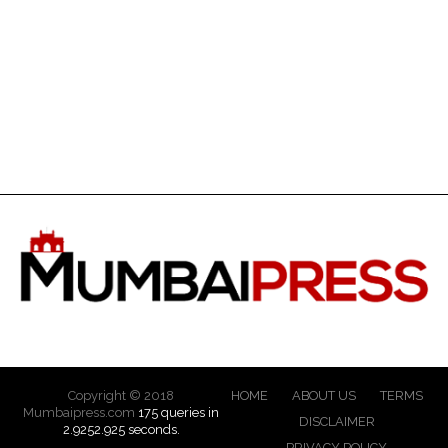
Copyright © 2018
HOME
ABOUT US
TERMS
Mumbaipress.com
175 queries in
DISCLAIMER
2.9252.925 seconds.
PRIVACY POLICY