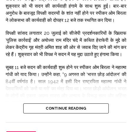
Post Views:
65,452
शुक्रवार को भी सदन की कार्यवाही हंगामे के साथ शुरू हुई। बार-बार
अनुरोध के बावजूद विपक्षी सदस्यों के शांत नहीं होने पर स्पीकर ओम बिरला
ने लोकसभा की कार्यवाही को दोपहर 12 बजे तक स्थगित कर दिया।
विपक्षी सांसद लगातार 20 जुलाई को सीजेपी प्रदर्शनकारियों के खिलाफ
‘पुलिस कार्रवाई’ और अयोध्या राम मंदिर चंदे में कथित हेराफेरी के मुद्दे को
लेकर केंद्रीय गृह मंत्री अमित शाह की ओर से जवाब दिए जाने की मांग कर
रहे हैं। शुक्रवार को भी विपक्ष ने सदन में यह मुद्दा उठाते हुए हंगामा किया।
सुबह 11 बजे सदन की कार्यवाही शुरू होने पर स्पीकर ओम बिरला ने महात्मा
गांधी को याद किया। उन्होंने कहा, “9 अगस्त को ‘भारत छोड़ आंदोलन’ की
84वीं वर्षगांठ है। साल 1942 में इसी दिन राष्ट्रपिता महात्मा गांधी ने
देशवासियों को ‘करो या मरो’ का मंत्र दिया था। भारत छोड़ो आंदोलन, भारत
के लोगों की एकता, अदम्य साहस और अन्याय के विरूद्ध सत्य और अहिंसा
पर आधारित संघर्ष का अमर प्रतीक है।”
CONTINUE READING
उन्होंने कहा कि इस आंदोलन ने स्वतंत्रता प्राप्ति की दिशा में निर्णायक
जनजागरण का मार्ग प्रशस्त किया और राष्ट्र के आत्मविश्वास को नई ऊर्जा
प्रदान की गई। यह सभा महात्मा गांधी और भारत की स्वतंत्रता के लिए