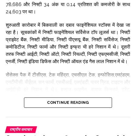
78,686 और निफ्टी 34 अंक या 0.14 प्रतिशत की कमजोरी के साथ
24,603 पर था।
शुरुआती कारोबार में बिकवाली का दबाव फाइनेंशियल स्टॉक्स में देखा जा
रहा है। सूचकांकों में निफ्टी फाइनेंशियल सर्विसेज टॉप लूजर्स था। निफ्टी
प्राइवेट बैंक, निफ्टी मीडिया, निफ्टी पीएसयू बैंक, निफ्टी सर्विसेज, निफ्टी
कमोडिटीज, निफ्टी फार्मा और निफ्टी इन्फ्रा भी हरे निशान में थे। दूसरी
तरफ निफ्टी आईटी, निफ्टी ऑटो, निफ्टी रियल्टी, निफ्टी एफएमसीजी, निफ्टी
एनर्जी, निफ्टी इंडिया डिफेंस और निफ्टी ऑयल एंड गैस लाल निशान में थे।
सेंसेक्स पैक में टीसीएस, टेक महिंद्रा, एचसीएल टेक, इन्फोसिस,एमएंडएम,
एनटीपीसी, बीईएल, सन फार्मा, एसबीआई, एलएंडटी, पावर ग्रिड, टाइटन और
आईटीसी हरे निशान में थे। बजाज फाइनेंस, बजाज फिनसर्व, ट्रेंट,
आईसीआईसीआई बैंक, भारती एयरटेल, इटरनल और अल्ट्राटेक सीमेंट लाल
CONTINUE READING
निशान में थे।
मिडकैप और स्मॉलकैप में मिलाजुला कारोबार हो रहा है। निफ्टी मिडकैप
100 इंडेक्स 122 अंक या 0.19 प्रतिशत की मजबूती के साथ 63,446
राष्ट्रीय समाचार
और निफ्टी स्मॉलकैप 100 इंडेक्स 38 अंक या 0.19 प्रतिशत की कमजोरी