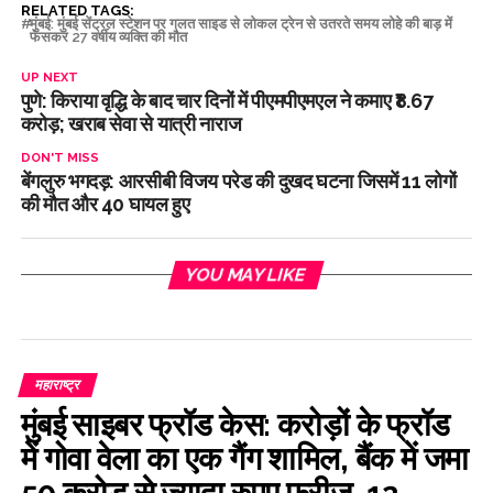
RELATED TAGS:
मुंबई: मुंबई सेंट्रल स्टेशन पर गलत साइड से लोकल ट्रेन से उतरते समय लोहे की बाड़ में
फंसकर 27 वर्षीय व्यक्ति की मौत
UP NEXT
पुणे: किराया वृद्धि के बाद चार दिनों में पीएमपीएमएल ने कमाए ₹8.67
करोड़; खराब सेवा से यात्री नाराज
DON'T MISS
बेंगलुरु भगदड़: आरसीबी विजय परेड की दुखद घटना जिसमें 11 लोगों
की मौत और 40 घायल हुए
YOU MAY LIKE
महाराष्ट्र
मुंबई साइबर फ्रॉड केस: करोड़ों के फ्रॉड
में गोवा वेला का एक गैंग शामिल, बैंक में जमा