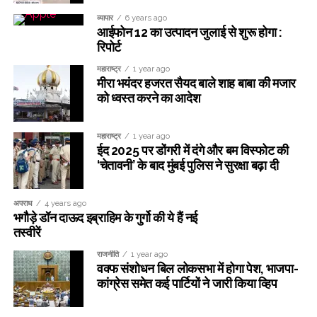
व्यापार
6 years ago
आईफोन 12 का उत्पादन जुलाई से शुरू होगा :
रिपोर्ट
महाराष्ट्र
1 year ago
मीरा भयंदर हजरत सैयद बाले शाह बाबा की मजार
को ध्वस्त करने का आदेश
महाराष्ट्र
1 year ago
ईद 2025 पर डोंगरी में दंगे और बम विस्फोट की
‘चेतावनी’ के बाद मुंबई पुलिस ने सुरक्षा बढ़ा दी
अपराध
4 years ago
भगौड़े डॉन दाऊद इब्राहिम के गुर्गो की ये हैं नई
तस्वीरें
राजनीति
1 year ago
वक्फ संशोधन बिल लोकसभा में होगा पेश, भाजपा-
कांग्रेस समेत कई पार्टियों ने जारी किया व्हिप