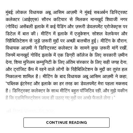
पर लगे कमर्शियल स्टॉल ट्रैफिक जाम का कारण बन रहे हैं। भिड़े ने
अधिकारियों को निर्देश दिया कि वे इन स्टॉल मालिकों को दूसरी जगहें देना
मुंबई: लोकल विधायक अबू आसिम आज़मी ने मुंबई सबअर्बन डिस्ट्रिक्ट
पक्का करें।
कलेक्टर (आईएएस) सौरभ कटियार से मिलकर मानखुर्द शिवाजी नगर
(गोविंद) असेंबली इलाके में कई पेंडिंग और ज़रूरी डेवलपमेंट प्रोजेक्ट्स पर
मरीज, उनके रिश्तेदार और एम्बुलेंस अक्सर डॉ. के पास जाने के लिए विले
डिटेल में बात की। मीटिंग में इलाके में एजुकेशन, सोशल वेलफेयर और
पार्ले (वेस्ट) में राम गणेश गडकरी मार्ग और स्वामी विवेकानंद मार्ग से सफर
रिहैबिलिटेशन से जुड़े ज़रूरी मुद्दों पर अच्छी बातचीत हुई। मीटिंग के दौरान,
करते हैं। इसके अलावा, इन रास्तों पर कॉलेज और एजुकेशनल इंस्टीट्यूशन
विधायक आज़मी ने डिस्ट्रिक्ट कलेक्टर के सामने कुछ ज़रूरी मांगें रखीं,
होने की वजह से कॉलेज स्टूडेंट्स का पैदल आना-जाना काफी बढ़ जाता है।
जिनमें मानखुर्द गोविंद इलाके में एक डिग्री कॉलेज के लिए सरकारी ज़मीन
इसलिए, इन सड़कों पर बिना किसी परेशानी के ट्रैफिक फ्लो पक्का करना
देना, शिया मुस्लिम कम्युनिटी के लिए अंतिम संस्कार के लिए सही जगह देना,
बहुत ज़रूरी है। फुटपाथ पर कब्ज़े और बिना इजाज़त रुकावटों की वजह से,
और ट्रांजिट कैंप में रहने वाले लोगों के रिहैबिलिटेशन के मुद्दों का तुरंत हल
स्टूडेंट्स और दूसरे लोगों को अक्सर सड़क पर चलने के लिए मजबूर होना
निकालना शामिल है। मीटिंग के बाद विधायक अबू आसिम आज़मी ने कहा,
पड़ता है। इससे न सिर्फ़ पैदल चलने वालों की सेफ्टी खतरे में पड़ती है,
“पब्लिक इंटरेस्ट और इलाके का हर तरह का डेवलपमेंट मेरा पहला मकसद
बल्कि ट्रैफिक के फ्लो पर भी असर पड़ता है। इस मामले में और ‘पैदल
है। डिस्ट्रिक्ट कलेक्टर के साथ मीटिंग बहुत पॉजिटिव रही, और मुझे यकीन
यात्री पहले’ कैंपेन के तहत, इन रास्तों पर फुटपाथ को लोगों के लिए पूरी
है कि एडमिनिस्ट्रेशन जल्द ही उठाए गए मुद्दों पर अच्छे फैसले लेगा।”
तरह से बिना रुकावट वाला बनाने को प्राथमिकता दी गई है। म्युनिसिपल
Post Views:
65,302
कमिश्नर अश्विनी भिड़े ने बिना इजाज़त के फेरीवालों, दुकानदारों के कब्ज़ों,
बिना इजाज़त के रैंप और पैदल चलने वालों के रास्ते में रुकावट डालने वाली
CONTINUE READING
दूसरी रुकावटों को तुरंत हटाने के निर्देश जारी किए हैं।