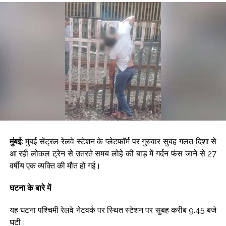
लगातार दूसरे दिन हरे निशान में बंद हुआ बाजार, सेंसेक्स में 374 अंकों की बढ़त ...
मैच से पहले कैसे वजन को नियंत्रित रखते हैं मुक्केबाज? प्रीति पवार ने समझाई
पूरी प्रकिया ...
सोने में बड़ी तेजी, वायदा में दाम 1.49 लाख के पार ...
मेटा के एआई मॉडल ने साइबर सिक्योरिटी टेस्ट के दौरान बाहरी सिस्टम को किया
हैक ...
सुषमा स्वराज की पुण्यतिथि पर बंसुरी स्वराज ने लिखा, “समय आगे बढ़ता रहता है
पर कुछ खालीपन कभी नहीं भरता” ...
मुंबई:
मुंबई सेंट्रल रेलवे स्टेशन के प्लेटफॉर्म पर गुरुवार सुबह गलत दिशा से
आ रही लोकल ट्रेन से उतरते समय लोहे की बाड़ में गर्दन फंस जाने से 27
वर्षीय एक व्यक्ति की मौत हो गई।
घटना के बारे में
यह घटना पश्चिमी रेलवे नेटवर्क पर स्थित स्टेशन पर सुबह करीब 9.45 बजे
घटी।