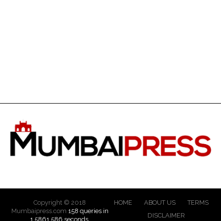
Copyright © 2018
HOME
ABOUT US
TERMS
Mumbaipress.com
158 queries in
DISCLAIMER
1.5861.586 seconds.