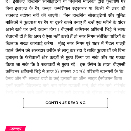
हैं। इसलिए, हाउसिंग सोसाइटियों या बिज़नेस मालिकों द्वारा फुटपाथ पर
बिना इजाज़त के रैंप, कब्ज़ा, कमर्शियल स्ट्रक्चर या किसी भी तरह की
रुकावट बर्दाश्त नहीं की जाएगी। जिन हाउसिंग सोसाइटियों और यूनिट
मालिकों ने फुटपाथ पर रैंप या दूसरे कब्ज़े बनाए हैं, उन्हें एक महीने के अंदर
अपने खर्चे पर उन्हें हटाना होगा। बीएमसी कमिश्नर अश्विनी भिड़े ने साफ़
चेतावनी दी है कि अगर वे ऐसा नहीं करते हैं तो नगर निगम संबंधित पार्टियों के
खिलाफ़ सख्त कार्रवाई करेगा। मुंबई नगर निगम पूरे शहर में ‘पैदल यात्री
पहले’ कैंपेन को असरदार तरीके से लागू कर रहा है ताकि फुटपाथों को बिना
इजाज़त के फेरीवालों और कब्ज़ों से मुक्त किया जा सके, और यह पक्का
किया जा सके कि वे रुकावटों से मुक्त रहें। इस कैंपेन के तहत, बीएमसी
कमिश्नर अश्विनी भिड़े ने आज (6 अगस्त, 2026) पश्चिमी उपनगरों के ‘के-
वेस्ट’ और ‘पी-साउथ’ वार्ड के कई इलाकों का ऑन-साइट इंस्पेक्शन किया।
इनमें स्वामी विवेकानंद मार्ग, राम गणेश गडकरी मार्ग, बंदो गौर मार्ग, गोरेगांव
रेलवे स्टेशन जाने वाली सड़क, शेठ श्री देवराज जी गुंडिचा चौक, गोरेगांव
स्टेशन के पास टमाटर स्ट्रीट और दूधसागर मार्ग शामिल हैं। इस इंस्पेक्शन
CONTINUE READING
विज़िट के दौरान, कमिश्नर अश्विनी भिड़े ने फुटपाथ से अतिक्रमण पूरी तरह
हटाने और लोगों के चलने के लिए उन्हें आसान बनाने के निर्देश दिए।
कमिश्नर भिड़े ने अतिक्रमण, रैंप, कमर्शियल स्ट्रक्चर और पैदल चलने वालों
के रास्ते में रुकावट डालने वाली दूसरी रुकावटों का इंस्पेक्शन किया।
महाराष्ट्र