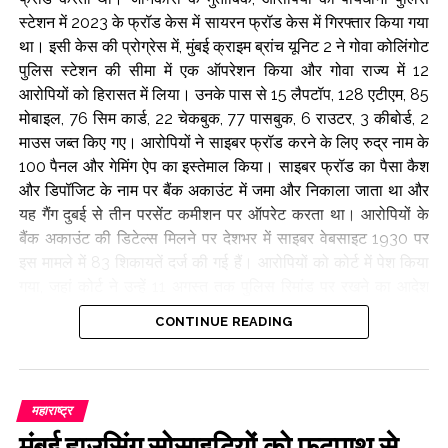
स्टेशन में 2023 के फ्रॉड केस में सायरन फ्रॉड केस में गिरफ्तार किया गया
था। इसी केस की प्रोग्रेस में, मुंबई क्राइम ब्रांच यूनिट 2 ने गोवा कोलिंगोट
पुलिस स्टेशन की सीमा में एक ऑपरेशन किया और गोवा राज्य में 12
आरोपियों को हिरासत में लिया। उनके पास से 15 लैपटॉप, 128 एटीएम, 85
मोबाइल, 76 सिम कार्ड, 22 चेकबुक, 77 पासबुक, 6 राउटर, 3 कीबोर्ड, 2
माउस जब्त किए गए। आरोपियों ने साइबर फ्रॉड करने के लिए रुद्र नाम के
100 पैनल और गेमिंग ऐप का इस्तेमाल किया। साइबर फ्रॉड का पैसा कैश
और डिपॉजिट के नाम पर बैंक अकाउंट में जमा और निकाला जाता था और
यह गैंग दुबई से तीन परसेंट कमीशन पर ऑपरेट करता था। आरोपियों के
बैंक अकाउंट की डिटेल्स मिलने पर देशभर में साइबर वेबसाइट 1930 पर
इस मामले में 83 शिकायतें दर्ज की गई हैं। आरोपियों को कोर्ट में पेश किया
गया, जहां कोर्ट ने उन्हें 11 अगस्त तक पुलिस रिमांड पर रखने का आदेश
दिया है। यह कार्रवाई मुंबई पुलिस कमिश्नर देविन भारती के निर्देश पर की
CONTINUE READING
गई। जॉइंट पुलिस कमिश्नर क्राइम अनिल कंभारे, डीसीपी राज तिलक
रोशन ने जांच की है। आरोपी कई बैंक अकाउंट में पैसे जमा करके लोगों से
ठगी करते थे। यह जानकारी आज यहां मुंबई क्राइम के डीसीपी राज तिलक
रोशन ने दी। उन्होंने बताया कि पिछले 5 से 6 महीने में इस गैंग ने कई बैंक
महाराष्ट्र
अकाउंट में साइबर फ्रॉड के जरिए 500 करोड़ ट्रांसफर किए हैं, जबकि
मुंबई हाउसिंग सोसाइटियों को फुटपाथ से