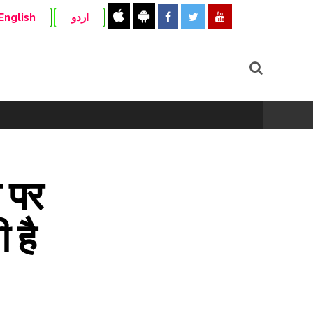
English
اردو
ी पर
 है