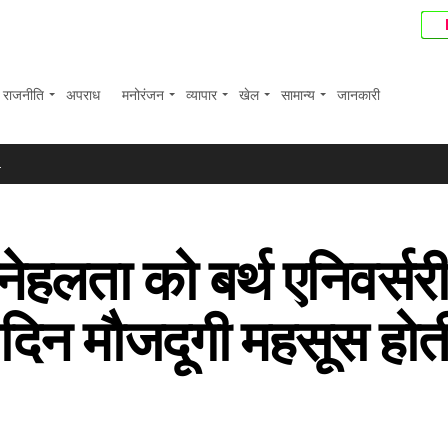
राजनीति
अपराध
मनोरंजन
व्यापार
खेल
सामान्य
जानकारी
बाज? प्रीति पवार ने समझाई पूरी प्रकिया ...
.
ब्लिट्ज का खिताब ...
ए ...
 स्नेहलता को बर्थ एनिवर्सर
त घटकर 44 करोड़ रुपए रहा; शेयर करीब 6 प्रतिशत फिसले ...
 दाम ...
दिन मौजदूगी महसूस होती
ी वसूली के लिए बैंक ने संपत्तियों पर चिपकाया नोटिस ...
क्स में 374 अंकों की बढ़त ...