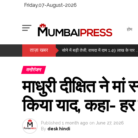
Friday,07-August-2026
होम
ताज़ा खबर
मैच से पहले कैसे वजन को नियंत्रित रखते हैं मुक्के
सोने में बड़ी तेजी, वायदा में दाम 1.49 लाख के पार ..
चेस: आर प्रज्ञानानंद ने जीता सेंट लुइस रैपिड और 
मनोरंजन
मुंबई में चोरी का संदिग्ध गिरफ्तार, 6 मामले सुलझाए ग
माधुरी दीक्षित ने मां
जेके टायर का पहली तिमाही में मुनाफा 73 प्रतिश
सोने और चांदी में उछाल, करीब 1.1 प्रतिशत तक बढ़े
किया याद, कहा- हर 
राजपाल यादव की मुश्किलें बढ़ीं, 16 करोड़ के कर्ज क
लगातार दूसरे दिन हरे निशान में बंद हुआ बाजार, सेंसे
Published
1 month ago
on
June 27, 2026
By
desk hindi