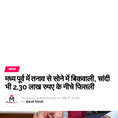
सुषमा स्वराज की पुण्यतिथि पर बंसुरी स्वराज ने लिखा, “समय आगे बढ़ता रहता है
पर कुछ खालीपन कभी नहीं भरता” ...
‘वह मुझे कभी बेटी तो कभी छोटी बहन की तरह मानते थे’, प्रदीप रावत को याद कर
स्मृति खन्ना हुईं भावुक ...
मानखुर्द: शिवाजी नगर में इस्तेमाल न होने वाले टॉयलेट और वहां एक फ्री दवा की
दुकान, महिलाओं के लिए जिम और किंडरगार्ट� ...
1.30 करोड़ रुपए की सराफा लूट का खुलासा, 5 आरोपी गिरफ्तार, पूरा लूटा गया
माल बरामद ...
व्यापार
मध्य पूर्व में तनाव से सोने में बिकवाली, चांदी
भी 2.30 लाख रुपए के नीचे फिसली
Published
4 weeks ago
on
July 8, 2026
By
desk hindi