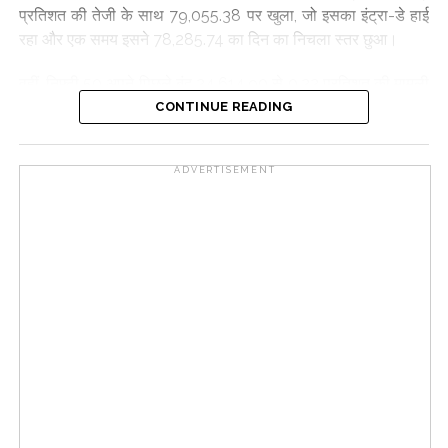
प्रतिशत की तेजी के साथ 79,055.38 पर खुला, जो इसका इंट्रा-डे हाई
रहा और एक समय इसने 78,285.74 का दिन का निचला स्तर छुआ।
वहीं, निफ्टी 50 अपने पिछले बंद 24,614.90 से 0.22 प्रतिशत की मामूली
बढ़त के साथ 24,669.20 पर खुला, और दिन के कारोबार में एक समय
CONTINUE READING
इसने 24,677.60 का इंट्रा-डे हाई तो एक समय 24,497.95 का इंट्रा-डे
लो बनाया।
ADVERTISEMENT
व्यापक बाजार में, निफ्टी मिडकैप और निफ्टी स्मॉलकैप क्रमशः 0.18
प्रतिशत और 0.76 प्रतिशत की बढ़त के साथ बंद हुए।
वहीं, सेक्टरवार देखें तो निफ्टी मेटल, निफ्टी रियल्टी और निफ्टी ऑटो ने
बेहतर प्रदर्शन किया, जबकि निफ्टी प्राइवेट बैंक और निफ्टी बैंक का
प्रदर्शन खराब रहा।
निफ्टी50 इंडेक्स में श्रीराम फाइनेंस, ग्रासिम इंडस्ट्रीज, जेएसडब्ल्यू स्टील,
हिंडाल्को, एनटीपीसी और बजाज-ऑटो सबसे ज्यादा लाभ कमाने वाले शेयरों
में शामिल रहे, जबकि टीसीएस, अपोलो हॉस्पिटल, एचसीएल टेक, सन फार्मा,
जियो फाइनेंशियल सर्विसेज और एसबीआई लाइफ के शेयरों में सबसे ज्यादा