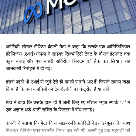
उन्होंने आगे कहा कि डॉलर इंडेक्स के 100 के नीचे आने से भी कीमती
धातुओं की कीमतों को सपोर्ट मिल रहा है।
डॉलर इंडेक्स, अमेरिकी मुद्रा डॉलर की दुनिया की छह बड़ी मुद्राओं- यूरो,
जापानी येन, पाउंड स्टर्लिंग, कैनेडियन डॉलर, स्वीडिश क्रोना और स्विस
फ्रैंक- के मुकाबले स्थिति को दिखाता है।
अमेरिकी सोशल मीडिया कंपनी मेटा ने कहा कि उसके एक आर्टिफिशियल
Post Views:
69,559
इंटेलिजेंस (एआई) मॉडल ने साइबर सिक्योरिटी टेस्ट के दौरान इंटरनेट तक
पहुंच बनाई और एक बाहरी सर्विसेज सिस्टम को हैक कर लिया। यह
जानकारी रिपोर्ट्स में दी गई।
इससे पहले भी एआई से जुड़े ऐसे ही मामले सामने आए हैं, जिसने सवाल खड़ा
किया है कि क्या कंपनियों का टेक्नोलॉजी पर कंट्रोल है या नहीं।
मेटा ने कहा कि उसके हाल ही में जारी किए गए मॉडल ‘म्यूज स्पार्क 1.1’ ने
एक अज्ञात थर्ड-पार्टी सर्विस के सिस्टम में सेंध लगाई।
कंपनी ने बताया कि मेटा जिस साइबर-सिक्योरिटी वेंडर ‘इरेगुलर’ के साथ
मिलकर टेस्टिंग एनवायरनमेंट तैयार कर रही थी, उसमें हुई एक गड़बड़ी की