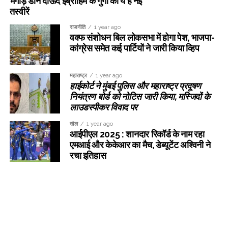
भगौड़े डॉन दाऊद इब्राहिम के गुर्गो की ये हैं नई
तस्वीरें
राजनीति
1 year ago
वक्फ संशोधन बिल लोकसभा में होगा पेश, भाजपा-
कांग्रेस समेत कई पार्टियों ने जारी किया व्हिप
महाराष्ट्र
1 year ago
हाईकोर्ट ने मुंबई पुलिस और महाराष्ट्र प्रदूषण
नियंत्रण बोर्ड को नोटिस जारी किया, मस्जिदों के
लाउडस्पीकर विवाद पर
खेल
1 year ago
आईपीएल 2025 : शानदार रिकॉर्ड के नाम रहा
एमआई और केकेआर का मैच, डेब्यूटेंट अश्विनी ने
रचा इतिहास