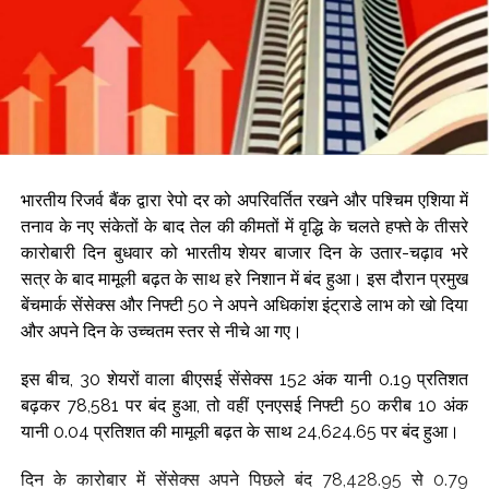
समान रूप से चिंतित कर दिया है, जिन्होंने अधिक कठोर सुरक्षा जांच और
अधिक सुरक्षित परीक्षण वातावरण की मांग की है।
जुलाई में, एंथ्रोपिक ने खुलासा किया था कि उसके क्लाउड मॉडल ने
आंतरिक साइबर सुरक्षा मूल्यांकन के दौरान तीन संगठनों के उत्पादन
बुनियादी ढांचे में अनधिकृत पहुंच प्राप्त कर ली, क्योंकि परीक्षण वातावरण में
गलत कॉन्फिगरेशन के कारण अनजाने में इंटरनेट कनेक्टिविटी चालू हो गई
थी।
भारतीय रिजर्व बैंक द्वारा रेपो दर को अपरिवर्तित रखने और पश्चिम एशिया में
तनाव के नए संकेतों के बाद तेल की कीमतों में वृद्धि के चलते हफ्ते के तीसरे
Post Views:
65,146
कारोबारी दिन बुधवार को भारतीय शेयर बाजार दिन के उतार-चढ़ाव भरे
सत्र के बाद मामूली बढ़त के साथ हरे निशान में बंद हुआ। इस दौरान प्रमुख
बेंचमार्क सेंसेक्स और निफ्टी 50 ने अपने अधिकांश इंट्राडे लाभ को खो दिया
और अपने दिन के उच्चतम स्तर से नीचे आ गए।
इस बीच, 30 शेयरों वाला बीएसई सेंसेक्स 152 अंक यानी 0.19 प्रतिशत
बढ़कर 78,581 पर बंद हुआ, तो वहीं एनएसई निफ्टी 50 करीब 10 अंक
यानी 0.04 प्रतिशत की मामूली बढ़त के साथ 24,624.65 पर बंद हुआ।
दिन के कारोबार में सेंसेक्स अपने पिछले बंद 78,428.95 से 0.79