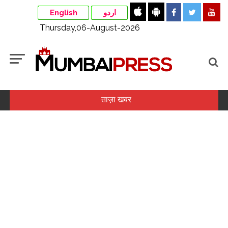
English
اردو
Thursday,06-August-2026
ताज़ा खबर
उतार-चढ़ाव भरे सत्र के बाद भारतीय शेयर बाजार मामूली बढ़त के साथ हरे निशान
में बंद, सेंसेक्स 152 अंक उछला ...
‘खतरनाक स्टंट करने की हिम्मत देते हैं’, फरहाना भट्ट ने रोहित शेट्टी को बताया
मजबूत सपोर्ट ...
सोने में बड़ी तेजी, वायदा में दाम 1.49 लाख के पार ...
मेटा के एआई मॉडल ने साइबर सिक्योरिटी टेस्ट के दौरान बाहरी सिस्टम को किया
हैक ...