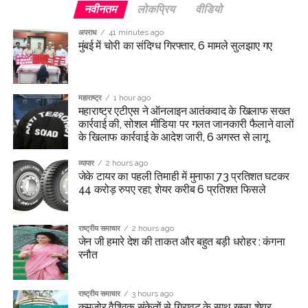
नवीनतम
लोकप्रिय
वीडियो
शेयर करीब 6 प्रतिशत फिसले ...
अपराध
41 minutes ago
सोने और चांदी में उछाल, करीब 1.1 प्रतिशत तक बढ़े दाम ...
मुंबई में चोरी का संदिग्ध गिरफ्तार, 6 मामले सुलझाए गए
राजपाल यादव की मुश्किलें बढ़ीं, 16 करोड़ के कर्ज की वसूली के लिए बैंक ने
संपत्तियों पर चिपकाया नोटिस ...
लगातार दूसरे दिन हरे निशान में बंद हुआ बाजार, सेंसेक्स में 374 अंकों की बढ़त ...
महाराष्ट्र
1 hour ago
महाराष्ट्र एटीएस ने ऑनलाइन आतंकवाद के खिलाफ सख्त
मैच से पहले कैसे वजन को नियंत्रित रखते हैं मुक्केबाज? प्रीति पवार ने समझाई
कार्रवाई की, सोशल मीडिया पर गलत जानकारी फैलाने वालों
पूरी प्रकिया ...
के खिलाफ कार्रवाई के आदेश जारी, 6 अगस्त से लागू
सोने में बड़ी तेजी, वायदा में दाम 1.49 लाख के पार ...
व्यापार
2 hours ago
जेके टायर का पहली तिमाही में मुनाफा 73 प्रतिशत घटकर
44 करोड़ रुपए रहा; शेयर करीब 6 प्रतिशत फिसले
राष्ट्रीय समाचार
2 hours ago
जेन जी हमारे देश की ताकत और बहुत बड़ी धरोहर : कंगना
रनौत
राष्ट्रीय समाचार
3 hours ago
कमजोर वैश्विक संकेतों से गिरावट के साथ खुला शेयर