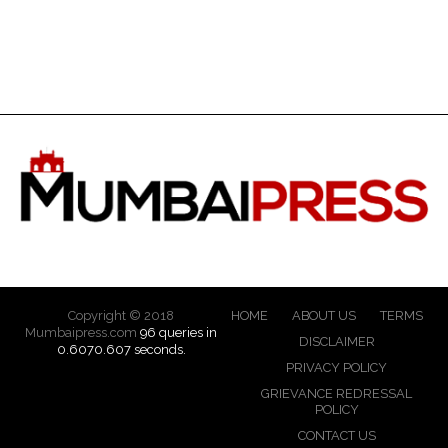
Copyright © 2018
HOME
ABOUT US
TERMS
Mumbaipress.com
96 queries in
DISCLAIMER
0.6070.607 seconds.
PRIVACY POLICY
GRIEVANCE REDRESSAL
POLICY
CONTACT US