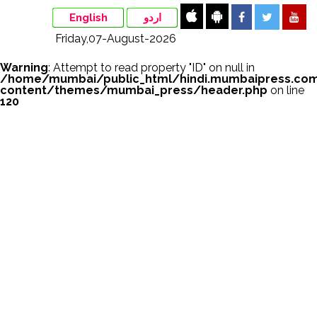
English
اردو
Friday,07-August-2026
Warning
: Attempt to read property "ID" on null in
/home/mumbai/public_html/hindi.mumbaipress.co
content/themes/mumbai_press/header.php
on line
120