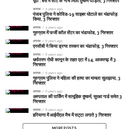
यूपी : बस में सीट के नीचे मिली दुष्कर्म पीड़िता, 3 गिरफ्तार
जांच में नहीं मिली कोई गड़बड़ी ...
अपराध
5 years ago
राहुल गांधी को महिला आरक्षण विधेयक का समर्थन करने में कोई दिक्कत नहीं होनी
पंजाब पुलिस ने कोविड-19 साइबर घोटाले का भंडाफोड़
किया, 3 गिरफ्तार
चाहिए : रिजिजू ...
अपराध
5 years ago
चेस: आर प्रज्ञानानंद ने जीता सेंट लुइस रैपिड और ब्लिट्ज का खिताब ...
गुरुग्राम में फर्जी कॉल सेंटर का भंडाफोड, 3 गिरफ्तार
मुंबई में चोरी का संदिग्ध गिरफ्तार, 6 मामले सुलझाए गए ...
अपराध
6 years ago
जेके टायर का पहली तिमाही में मुनाफा 73 प्रतिशत घटकर 44 करोड़ रुपए रहा;
एनसीबी ने किया ड्रग्स तस्कर का भंडाफोड़, 3 गिरफ्तार
शेयर करीब 6 प्रतिशत फिसले ...
अपराध
6 years ago
धर्मातरण रोधी कानून के तहत एटा में 14, आजमगढ़ में 3
गिरफ्तार
अपराध
6 years ago
गुरुग्राम पुलिस ने महिला की हत्या का मामला सुलझाया, 3
गिरफ्तार
अपराध
6 years ago
अस्पताल की पार्किंग में सामूहिक दुष्कर्म, सुरक्षा गार्ड समेत 3
गिरफ्तार
अपराध
6 years ago
हरियाणा में आईपीएल मैच में सट्टा लगाते 3 गिरफ्तार
MORE POSTS