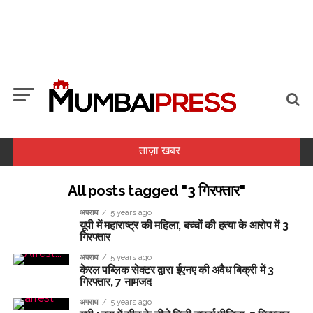
ताज़ा खबर
All posts tagged "3 गिरफ्तार"
अपराध
5 years ago
यूपी में महाराष्ट्र की महिला, बच्चों की हत्या के आरोप में 3
सोने और चांदी में उछाल, करीब 1.1 प्रतिशत तक बढ़े दाम ...
गिरफ्तार
कच्चे तेल की कीमतों में गिरावट और बेहतर तिमाही नतीजों से घरेलू बाजार ने दर्ज
अपराध
5 years ago
की लगातार दूसरी हफ्ते बढ़त, निवेशकों � ...
केरल पब्लिक सेक्टर द्वारा ईएनए की अवैध बिक्री में 3
गिरफ्तार, 7 नामजद
सोना इस हफ्ते 6 हजार रुपए से अधिक महंगा हुआ, चांदी 2.3 लाख के पार ...
अपराध
5 years ago
ई20 पेट्रोल की गुणवत्ता पर उठे सवालों को तेल कंपनियों ने किया खारिज, कहा-